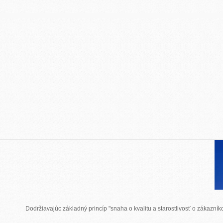
Dodržiavajúc základný princíp "snaha o kvalitu a starostlivosť o zákazn