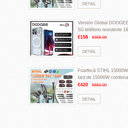
DETAIL
Versión Global DOOGEE
5G teléfono resistente
ROM Mediatek Dimensit
€158
€368.00
DETAIL
Foarfecă STIHL 15000W 
lanț de 15000W combinaț
perii și baterie cu li
€420
€850.00
DETAIL