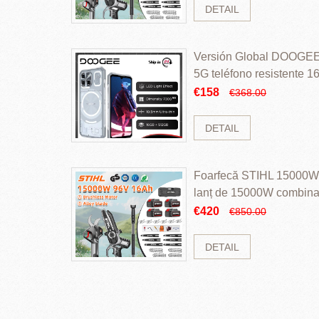
DETAIL
Versión Global DOOGEE
5G teléfono resistente
ROM Mediatek Dimensit
€158
€368.00
DETAIL
Foarfecă STIHL 15000W 
lanț de 15000W combinaț
perii și baterie cu li
€420
€850.00
DETAIL