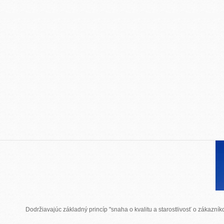
Dodržiavajúc základný princíp "snaha o kvalitu a starostlivosť o zákazn