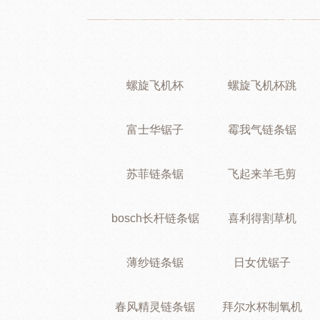
螺旋飞机杯
螺旋飞机杯跳
富士华锯子
霉我气链条锯
苏菲链条锯
飞起来羊毛剪
bosch长杆链条锯
喜利得割草机
薄纱链条锯
日女优锯子
春风精灵链条锯
拜尔水杯制氧机