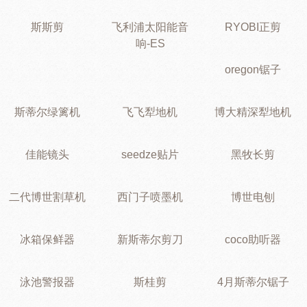
斯斯剪
飞利浦太阳能音
RYOBI正剪
响-ES
oregon锯子
斯蒂尔绿篱机
飞飞犁地机
博大精深犁地机
佳能镜头
seedze贴片
黑牧长剪
二代博世割草机
西门子喷墨机
博世电刨
冰箱保鲜器
新斯蒂尔剪刀
coco助听器
泳池警报器
斯桂剪
4月斯蒂尔锯子