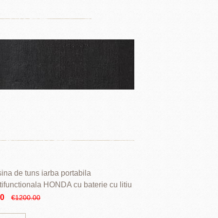
ina de tuns iarba portabila
tifunctionala HONDA cu baterie cu litiu
90
€1200.00