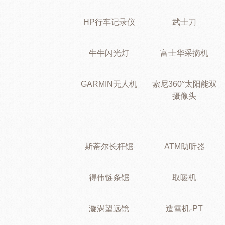
HP行车记录仪
武士刀
牛牛闪光灯
富士华采摘机
GARMIN无人机
索尼360°太阳能双
摄像头
斯蒂尔长杆锯
ATM助听器
得伟链条锯
取暖机
漩涡望远镜
造雪机-PT