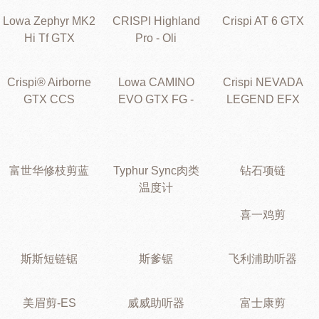
Lowa Zephyr MK2
CRISPI Highland
Crispi AT 6 GTX
Hi Tf GTX
Pro - Oli
Crispi® Airborne
Lowa CAMINO
Crispi NEVADA
GTX CCS
EVO GTX FG -
LEGEND EFX
富世华修枝剪蓝
Typhur Sync肉类
钻石项链
温度计
喜一鸡剪
斯斯短链锯
斯爹锯
飞利浦助听器
美眉剪-ES
威威助听器
富士康剪