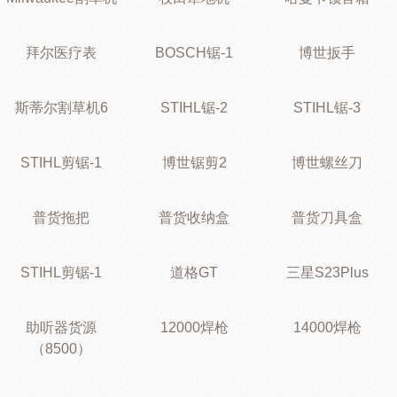
拜尔医疗表
BOSCH锯-1
博世扳手
斯蒂尔割草机6
STIHL锯-2
STIHL锯-3
STIHL剪锯-1
博世锯剪2
博世螺丝刀
普货拖把
普货收纳盒
普货刀具盒
STIHL剪锯-1
道格GT
三星S23Plus
助听器货源
12000焊枪
14000焊枪
（8500）