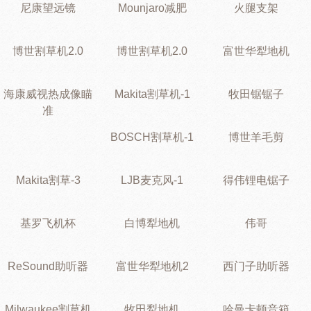
尼康望远镜
Mounjaro减肥
火腿支架
博世割草机2.0
博世割草机2.0
富世华犁地机
海康威视热成像瞄
Makita割草机-1
牧田锯锯子
准
BOSCH割草机-1
博世羊毛剪
Makita割草-3
LJB麦克风-1
得伟锂电锯子
基罗飞机杯
白博犁地机
伟哥
ReSound助听器
富世华犁地机2
西门子助听器
Milwaukee割草机
牧田犁地机
哈曼卡顿音箱