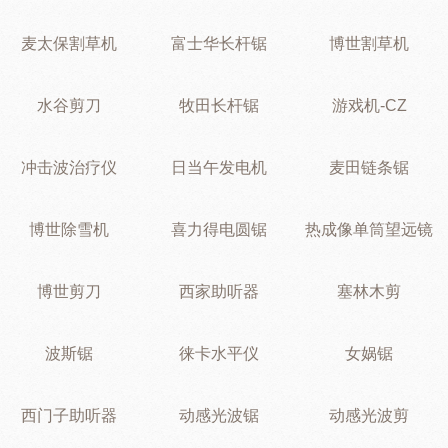
麦太保割草机
富士华长杆锯
博世割草机
水谷剪刀
牧田长杆锯
游戏机-CZ
冲击波治疗仪
日当午发电机
麦田链条锯
博世除雪机
喜力得电圆锯
热成像单筒望远镜
博世剪刀
西家助听器
塞林木剪
波斯锯
徕卡水平仪
女娲锯
西门子助听器
动感光波锯
动感光波剪