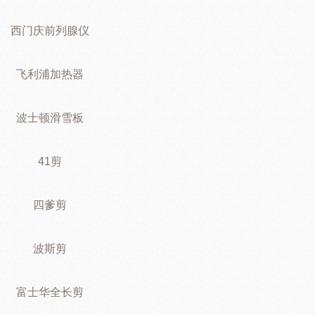
西门庆前列腺仪
飞利浦加热器
波士顿滑雪板
41剪
四爹剪
波斯剪
富士华全长剪