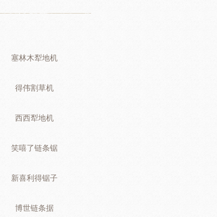
塞林木犁地机
得伟割草机
西西犁地机
笑嘻了链条锯
新喜利得锯子
博世链条据