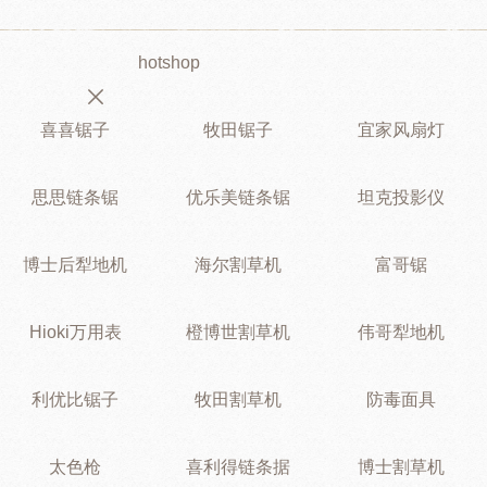
hotshop
喜喜锯子
牧田锯子
宜家风扇灯
思思链条锯
优乐美链条锯
坦克投影仪
博士后犁地机
海尔割草机
富哥锯
Hioki万用表
橙博世割草机
伟哥犁地机
利优比锯子
牧田割草机
防毒面具
太色枪
喜利得链条据
博士割草机