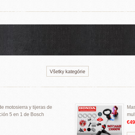
Všetky kategórie
 motosierra y tijeras de
Mas
ción 5 en 1 de Bosch
mul
€4