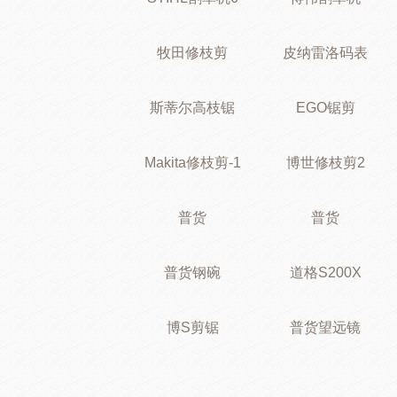
牧田修枝剪
皮纳雷洛码表
斯蒂尔高枝锯
EGO锯剪
Makita修枝剪-1
博世修枝剪2
普货
普货
普货钢碗
道格S200X
博S剪锯
普货望远镜