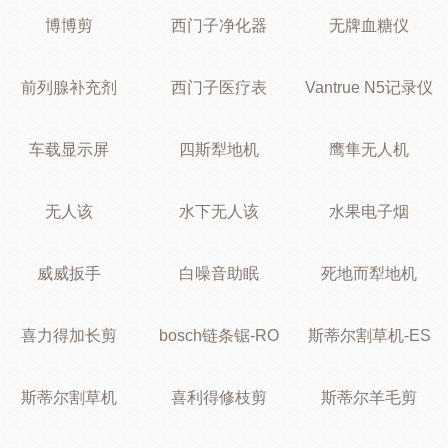
博博剪
西门子净化器
无牌血糖仪
前列腺补充剂
西门子医疗表
Vantrue N5记录仪
车载显示屏
四斯犁地机
鹰隼无人机
无人该
水下无人该
水果电子烟
威威扳手
白噪音助眠
死地而犁地机
喜力得加长剪
bosch链条锯-RO
斯蒂尔割草机-ES
斯蒂尔割草机
喜利得修枝剪
斯蒂尔羊毛剪