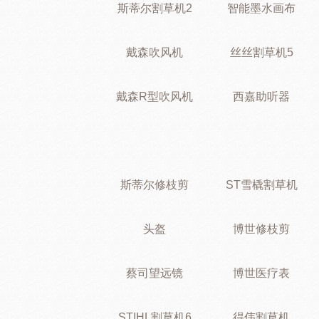
斯蒂尔割草机2
智能墨水画布
戴森吹风机
丝丝割草机5
戴森R型吹风机
西嘉助听器
斯蒂尔修枝剪
ST雪橇割草机
头盔
博世修枝剪
蔡司望远镜
博世医疗表
STIHL割草机6
得伟割草机