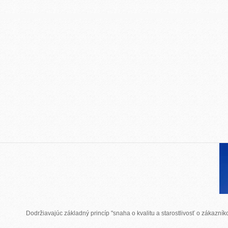
Dodržiavajúc základný princíp "snaha o kvalitu a starostlivosť o zákazn