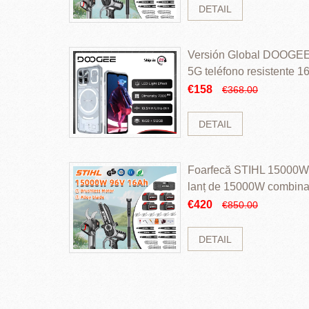
DETAIL
Versión Global DOOGEE
5G teléfono resistente
ROM Mediatek Dimensit
€158
€368.00
DETAIL
Foarfecă STIHL 15000W 
lanț de 15000W combinaț
perii și baterie cu li
€420
€850.00
DETAIL