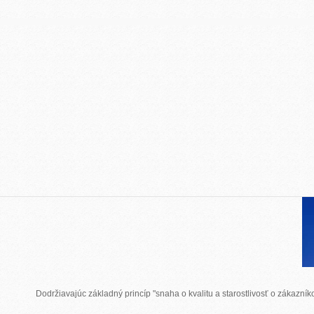
Dodržiavajúc základný princíp "snaha o kvalitu a starostlivosť o zákazn