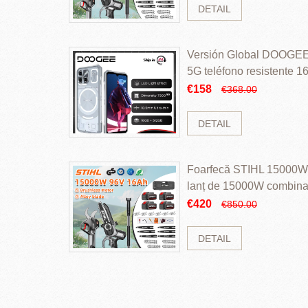
DETAIL
Versión Global DOOGEE
5G teléfono resistente
ROM Mediatek Dimensit
€158
€368.00
DETAIL
Foarfecă STIHL 15000W 
lanț de 15000W combinaț
perii și baterie cu li
€420
€850.00
DETAIL