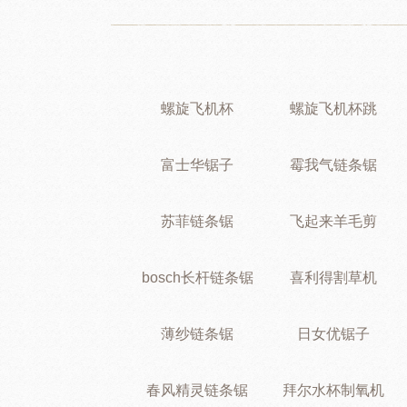
螺旋飞机杯
螺旋飞机杯跳
富士华锯子
霉我气链条锯
苏菲链条锯
飞起来羊毛剪
bosch长杆链条锯
喜利得割草机
薄纱链条锯
日女优锯子
春风精灵链条锯
拜尔水杯制氧机