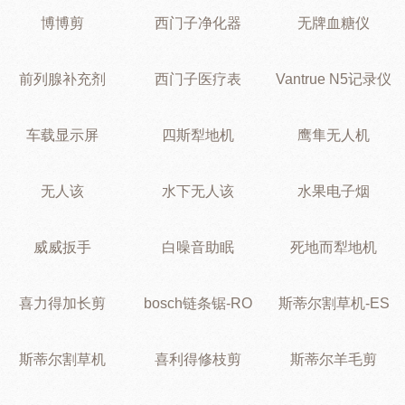
博博剪
西门子净化器
无牌血糖仪
前列腺补充剂
西门子医疗表
Vantrue N5记录仪
车载显示屏
四斯犁地机
鹰隼无人机
无人该
水下无人该
水果电子烟
威威扳手
白噪音助眠
死地而犁地机
喜力得加长剪
bosch链条锯-RO
斯蒂尔割草机-ES
斯蒂尔割草机
喜利得修枝剪
斯蒂尔羊毛剪