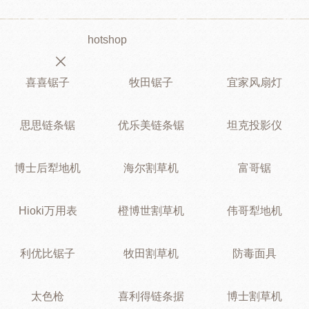
hotshop
喜喜锯子
牧田锯子
宜家风扇灯
思思链条锯
优乐美链条锯
坦克投影仪
博士后犁地机
海尔割草机
富哥锯
Hioki万用表
橙博世割草机
伟哥犁地机
利优比锯子
牧田割草机
防毒面具
太色枪
喜利得链条据
博士割草机