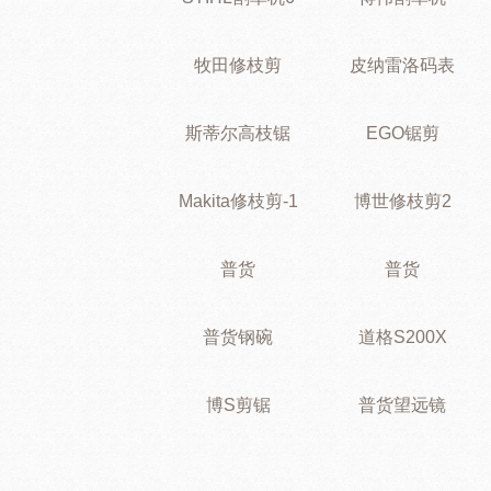
牧田修枝剪
皮纳雷洛码表
斯蒂尔高枝锯
EGO锯剪
Makita修枝剪-1
博世修枝剪2
普货
普货
普货钢碗
道格S200X
博S剪锯
普货望远镜