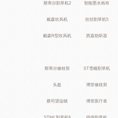
斯蒂尔割草机2
智能墨水画布
戴森吹风机
丝丝割草机5
戴森R型吹风机
西嘉助听器
斯蒂尔修枝剪
ST雪橇割草机
头盔
博世修枝剪
蔡司望远镜
博世医疗表
STIHL割草机6
得伟割草机