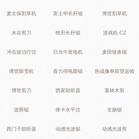
麦太保割草机
富士华长杆锯
博世割草机
水谷剪刀
牧田长杆锯
游戏机-CZ
冲击波治疗仪
日当午发电机
麦田链条锯
博世除雪机
喜力得电圆锯
热成像单筒望远镜
博世剪刀
西家助听器
塞林木剪
波斯锯
徕卡水平仪
女娲锯
西门子助听器
动感光波锯
动感光波剪