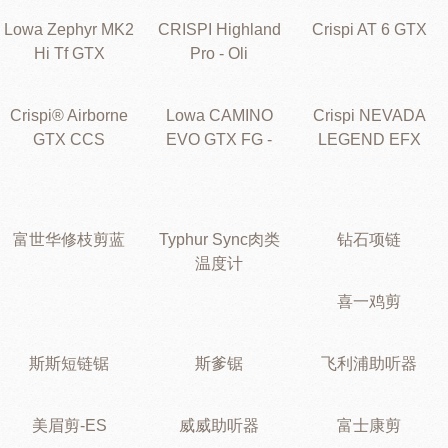
Lowa Zephyr MK2
CRISPI Highland
Crispi AT 6 GTX
Hi Tf GTX
Pro - Oli
Crispi® Airborne
Lowa CAMINO
Crispi NEVADA
GTX CCS
EVO GTX FG -
LEGEND EFX
富世华修枝剪蓝
Typhur Sync肉类
钻石项链
温度计
喜一鸡剪
斯斯短链锯
斯爹锯
飞利浦助听器
美眉剪-ES
威威助听器
富士康剪