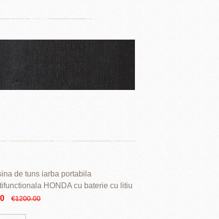
ina de tuns iarba portabila
tifunctionala HONDA cu baterie cu litiu
90
€1200.00