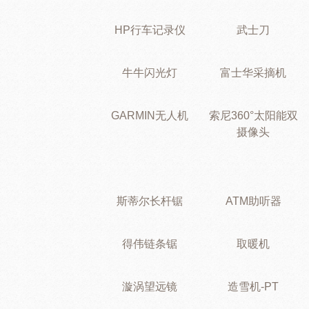
HP行车记录仪
武士刀
牛牛闪光灯
富士华采摘机
GARMIN无人机
索尼360°太阳能双
摄像头
斯蒂尔长杆锯
ATM助听器
得伟链条锯
取暖机
漩涡望远镜
造雪机-PT