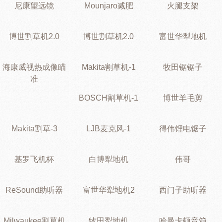
尼康望远镜
Mounjaro减肥
火腿支架
博世割草机2.0
博世割草机2.0
富世华犁地机
海康威视热成像瞄
Makita割草机-1
牧田锯锯子
准
BOSCH割草机-1
博世羊毛剪
Makita割草-3
LJB麦克风-1
得伟锂电锯子
基罗飞机杯
白博犁地机
伟哥
ReSound助听器
富世华犁地机2
西门子助听器
Milwaukee割草机
牧田犁地机
哈曼卡顿音箱