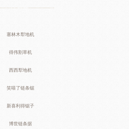
塞林木犁地机
得伟割草机
西西犁地机
笑嘻了链条锯
新喜利得锯子
博世链条据