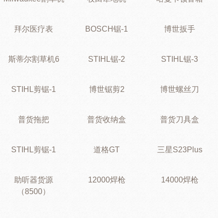
拜尔医疗表
BOSCH锯-1
博世扳手
斯蒂尔割草机6
STIHL锯-2
STIHL锯-3
STIHL剪锯-1
博世锯剪2
博世螺丝刀
普货拖把
普货收纳盒
普货刀具盒
STIHL剪锯-1
道格GT
三星S23Plus
助听器货源
12000焊枪
14000焊枪
（8500）