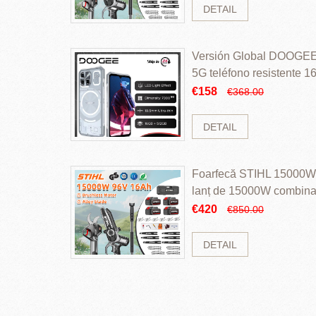
DETAIL
Versión Global DOOGEE
5G teléfono resistente
ROM Mediatek Dimensit
€158
€368.00
DETAIL
Foarfecă STIHL 15000W 
lanț de 15000W combinaț
perii și baterie cu li
€420
€850.00
DETAIL