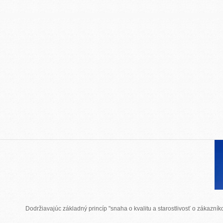
Dodržiavajúc základný princíp "snaha o kvalitu a starostlivosť o zákazn