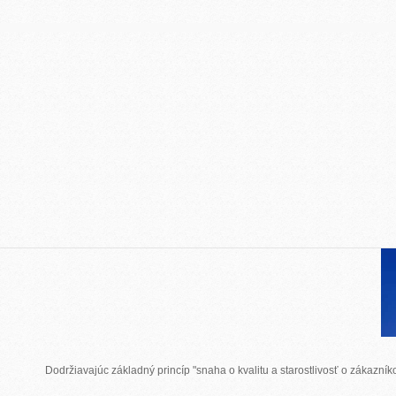
Dodržiavajúc základný princíp "snaha o kvalitu a starostlivosť o zákazn