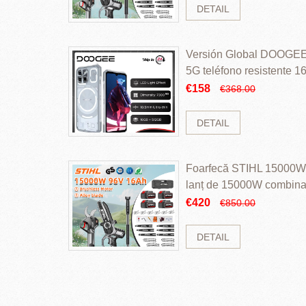
DETAIL
Versión Global DOOGEE
5G teléfono resistente
ROM Mediatek Dimensit
€158
€368.00
DETAIL
Foarfecă STIHL 15000W 
lanț de 15000W combinaț
perii și baterie cu li
€420
€850.00
DETAIL