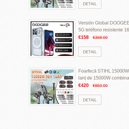
DETAIL
Versión Global DOOGEE
5G teléfono resistente
ROM Mediatek Dimensit
€158
€368.00
DETAIL
Foarfecă STIHL 15000W 
lanț de 15000W combinaț
perii și baterie cu li
€420
€850.00
DETAIL