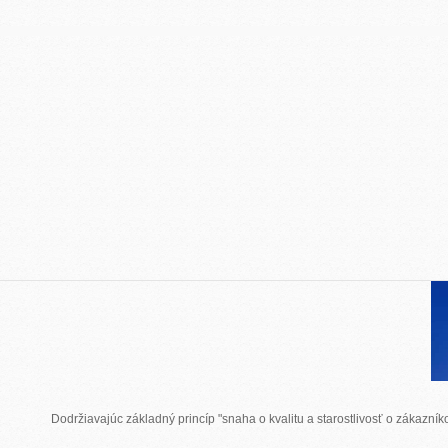
Dodržiavajúc základný princíp "snaha o kvalitu a starostlivosť o zákazn