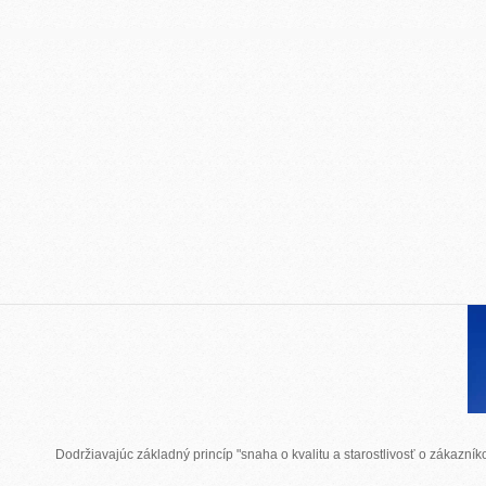
Dodržiavajúc základný princíp "snaha o kvalitu a starostlivosť o zákazn