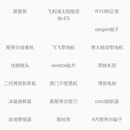
斯斯剪
飞利浦太阳能音
RYOBI正剪
响-ES
oregon锯子
斯蒂尔绿篱机
飞飞犁地机
博大精深犁地机
佳能镜头
seedze贴片
黑牧长剪
二代博世割草机
西门子喷墨机
博世电刨
冰箱保鲜器
新斯蒂尔剪刀
coco助听器
泳池警报器
斯桂剪
4月斯蒂尔锯子