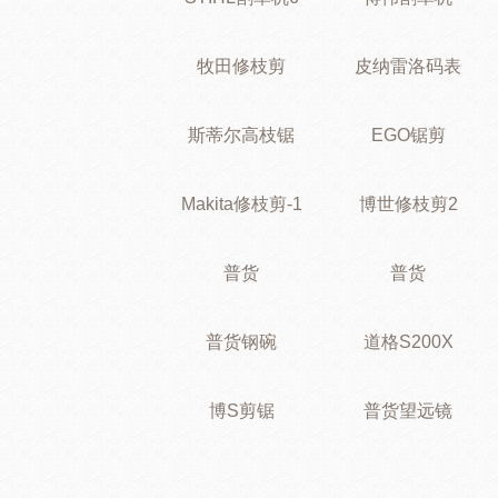
牧田修枝剪
皮纳雷洛码表
斯蒂尔高枝锯
EGO锯剪
Makita修枝剪-1
博世修枝剪2
普货
普货
普货钢碗
道格S200X
博S剪锯
普货望远镜