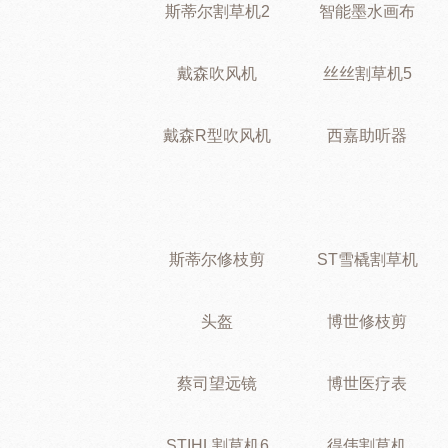
斯蒂尔割草机2
智能墨水画布
戴森吹风机
丝丝割草机5
戴森R型吹风机
西嘉助听器
斯蒂尔修枝剪
ST雪橇割草机
头盔
博世修枝剪
蔡司望远镜
博世医疗表
STIHL割草机6
得伟割草机