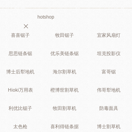
hotshop
喜喜锯子
牧田锯子
宜家风扇灯
思思链条锯
优乐美链条锯
坦克投影仪
博士后犁地机
海尔割草机
富哥锯
Hioki万用表
橙博世割草机
伟哥犁地机
利优比锯子
牧田割草机
防毒面具
太色枪
喜利得链条据
博士割草机