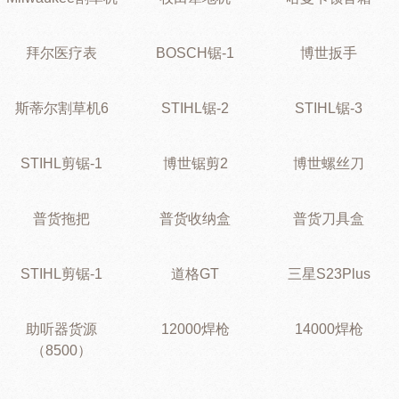
拜尔医疗表
BOSCH锯-1
博世扳手
斯蒂尔割草机6
STIHL锯-2
STIHL锯-3
STIHL剪锯-1
博世锯剪2
博世螺丝刀
普货拖把
普货收纳盒
普货刀具盒
STIHL剪锯-1
道格GT
三星S23Plus
助听器货源
12000焊枪
14000焊枪
（8500）