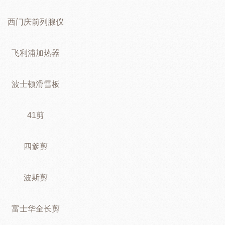
西门庆前列腺仪
飞利浦加热器
波士顿滑雪板
41剪
四爹剪
波斯剪
富士华全长剪