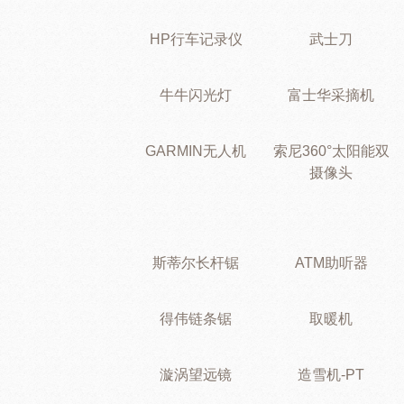
HP行车记录仪
武士刀
牛牛闪光灯
富士华采摘机
GARMIN无人机
索尼360°太阳能双
摄像头
斯蒂尔长杆锯
ATM助听器
得伟链条锯
取暖机
漩涡望远镜
造雪机-PT