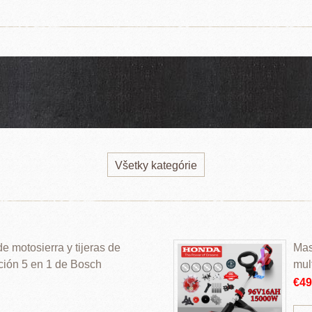
Všetky kategórie
 motosierra y tijeras de
Mas
ción 5 en 1 de Bosch
mul
€4