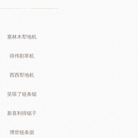
塞林木犁地机
得伟割草机
西西犁地机
笑嘻了链条锯
新喜利得锯子
博世链条据