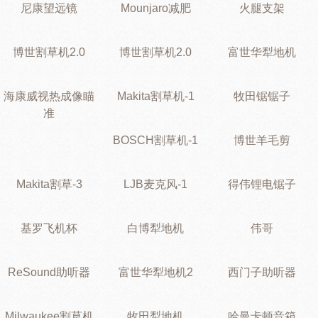
尼康望远镜
Mounjaro减肥
火腿支架
博世割草机2.0
博世割草机2.0
富世华犁地机
海康威视热成像瞄
Makita割草机-1
牧田锯锯子
准
BOSCH割草机-1
博世羊毛剪
Makita割草-3
LJB麦克风-1
得伟锂电锯子
基罗飞机杯
白博犁地机
伟哥
ReSound助听器
富世华犁地机2
西门子助听器
Milwaukee割草机
牧田犁地机
哈曼卡顿音箱