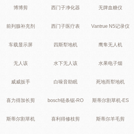
博博剪
西门子净化器
无牌血糖仪
前列腺补充剂
西门子医疗表
Vantrue N5记录仪
车载显示屏
四斯犁地机
鹰隼无人机
无人该
水下无人该
水果电子烟
威威扳手
白噪音助眠
死地而犁地机
喜力得加长剪
bosch链条锯-RO
斯蒂尔割草机-ES
斯蒂尔割草机
喜利得修枝剪
斯蒂尔羊毛剪