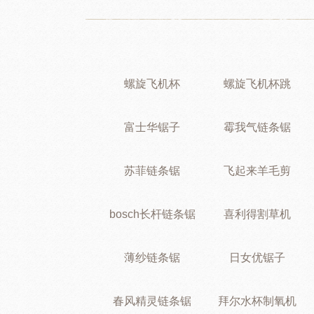
螺旋飞机杯
螺旋飞机杯跳
富士华锯子
霉我气链条锯
苏菲链条锯
飞起来羊毛剪
bosch长杆链条锯
喜利得割草机
薄纱链条锯
日女优锯子
春风精灵链条锯
拜尔水杯制氧机