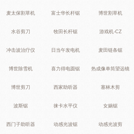
麦太保割草机
富士华长杆锯
博世割草机
水谷剪刀
牧田长杆锯
游戏机-CZ
冲击波治疗仪
日当午发电机
麦田链条锯
博世除雪机
喜力得电圆锯
热成像单筒望远镜
博世剪刀
西家助听器
塞林木剪
波斯锯
徕卡水平仪
女娲锯
西门子助听器
动感光波锯
动感光波剪