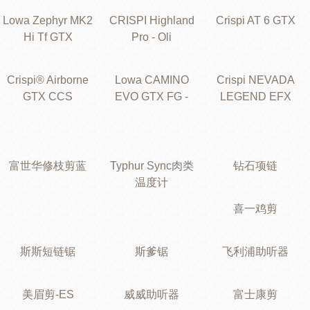
Lowa Zephyr MK2
CRISPI Highland
Crispi AT 6 GTX
Hi Tf GTX
Pro - Oli
Crispi® Airborne
Lowa CAMINO
Crispi NEVADA
GTX CCS
EVO GTX FG -
LEGEND EFX
富世华修枝剪蓝
Typhur Sync肉类
钻石项链
温度计
喜一鸡剪
斯斯短链锯
斯爹锯
飞利浦助听器
美眉剪-ES
威威助听器
富士康剪