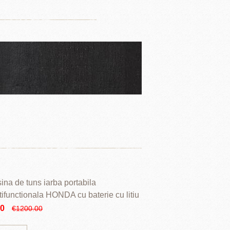
ina de tuns iarba portabila
tifunctionala HONDA cu baterie cu litiu
90
€1200.00