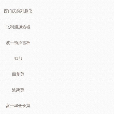
西门庆前列腺仪
飞利浦加热器
波士顿滑雪板
41剪
四爹剪
波斯剪
富士华全长剪