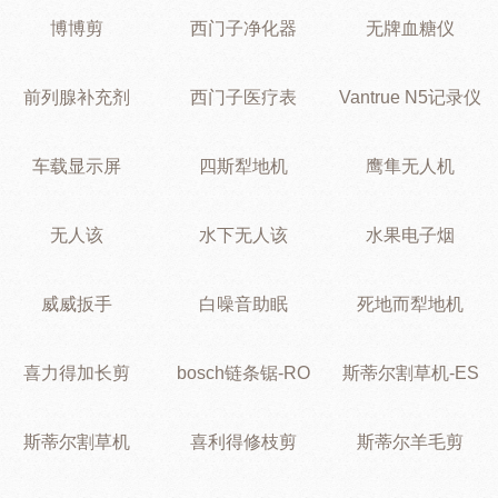
博博剪
西门子净化器
无牌血糖仪
前列腺补充剂
西门子医疗表
Vantrue N5记录仪
车载显示屏
四斯犁地机
鹰隼无人机
无人该
水下无人该
水果电子烟
威威扳手
白噪音助眠
死地而犁地机
喜力得加长剪
bosch链条锯-RO
斯蒂尔割草机-ES
斯蒂尔割草机
喜利得修枝剪
斯蒂尔羊毛剪