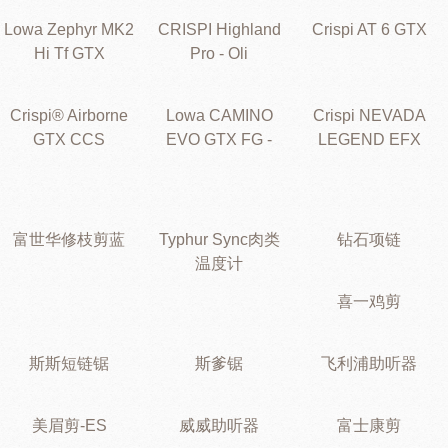
Lowa Zephyr MK2
CRISPI Highland
Crispi AT 6 GTX
Hi Tf GTX
Pro - Oli
Crispi® Airborne
Lowa CAMINO
Crispi NEVADA
GTX CCS
EVO GTX FG -
LEGEND EFX
富世华修枝剪蓝
Typhur Sync肉类
钻石项链
温度计
喜一鸡剪
斯斯短链锯
斯爹锯
飞利浦助听器
美眉剪-ES
威威助听器
富士康剪