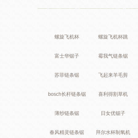
螺旋飞机杯
螺旋飞机杯跳
富士华锯子
霉我气链条锯
苏菲链条锯
飞起来羊毛剪
bosch长杆链条锯
喜利得割草机
薄纱链条锯
日女优锯子
春风精灵链条锯
拜尔水杯制氧机