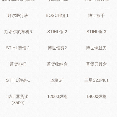
拜尔医疗表
BOSCH锯-1
博世扳手
斯蒂尔割草机6
STIHL锯-2
STIHL锯-3
STIHL剪锯-1
博世锯剪2
博世螺丝刀
普货拖把
普货收纳盒
普货刀具盒
STIHL剪锯-1
道格GT
三星S23Plus
助听器货源
12000焊枪
14000焊枪
（8500）