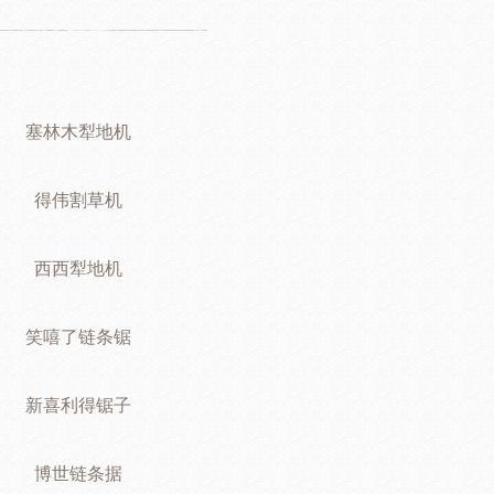
塞林木犁地机
得伟割草机
西西犁地机
笑嘻了链条锯
新喜利得锯子
博世链条据