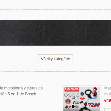
Všetky kategórie
 motosierra y tijeras de
Mas
ción 5 en 1 de Bosch
mul
€4