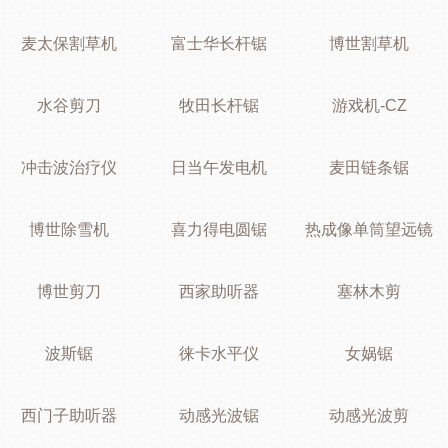
麦太保割草机
富士华长杆锯
博世割草机
水谷剪刀
牧田长杆锯
游戏机-CZ
冲击波治疗仪
日当午发电机
麦田链条锯
博世除雪机
喜力得电圆锯
热成像单筒望远镜
博世剪刀
西家助听器
塞林木剪
波斯锯
徕卡水平仪
女娲锯
西门子助听器
动感光波锯
动感光波剪