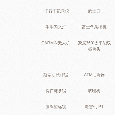
HP行车记录仪
武士刀
牛牛闪光灯
富士华采摘机
GARMIN无人机
索尼360°太阳能双
摄像头
斯蒂尔长杆锯
ATM助听器
得伟链条锯
取暖机
漩涡望远镜
造雪机-PT