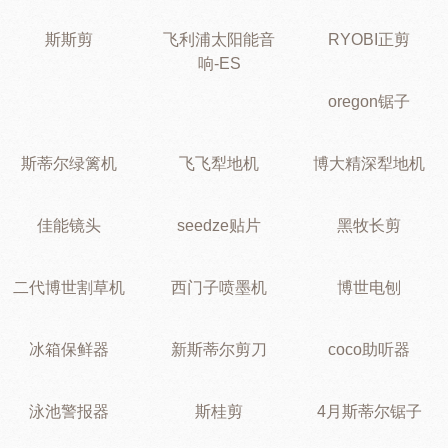
斯斯剪
飞利浦太阳能音
RYOBI正剪
响-ES
oregon锯子
斯蒂尔绿篱机
飞飞犁地机
博大精深犁地机
佳能镜头
seedze贴片
黑牧长剪
二代博世割草机
西门子喷墨机
博世电刨
冰箱保鲜器
新斯蒂尔剪刀
coco助听器
泳池警报器
斯桂剪
4月斯蒂尔锯子