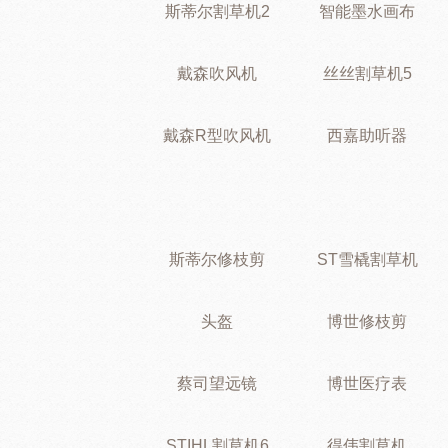
斯蒂尔割草机2
智能墨水画布
戴森吹风机
丝丝割草机5
戴森R型吹风机
西嘉助听器
斯蒂尔修枝剪
ST雪橇割草机
头盔
博世修枝剪
蔡司望远镜
博世医疗表
STIHL割草机6
得伟割草机