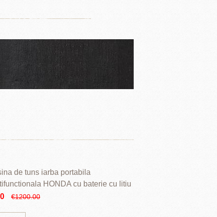
ina de tuns iarba portabila
tifunctionala HONDA cu baterie cu litiu
90
€1200.00