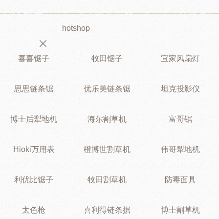
hotshop
喜喜锯子
牧田锯子
宜家风扇灯
思思链条锯
优乐美链条锯
坦克投影仪
博士后犁地机
海尔割草机
富哥锯
Hioki万用表
橙博世割草机
伟哥犁地机
利优比锯子
牧田割草机
防毒面具
太色枪
喜利得链条据
博士割草机