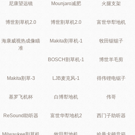
尼康望远镜
Mounjaro减肥
火腿支架
博世割草机2.0
博世割草机2.0
富世华犁地机
海康威视热成像瞄
Makita割草机-1
牧田锯锯子
准
BOSCH割草机-1
博世羊毛剪
Makita割草-3
LJB麦克风-1
得伟锂电锯子
基罗飞机杯
白博犁地机
伟哥
ReSound助听器
富世华犁地机2
西门子助听器
Milwaukee割草机
牧田犁地机
哈曼卡顿音箱