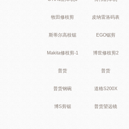
牧田修枝剪
皮纳雷洛码表
斯蒂尔高枝锯
EGO锯剪
Makita修枝剪-1
博世修枝剪2
普货
普货
普货钢碗
道格S200X
博S剪锯
普货望远镜