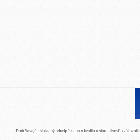
Dodržiavajúc základný princíp "snaha o kvalitu a starostlivosť o zákazn