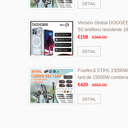
DETAIL
Versión Global DOOGEE
5G teléfono resistente
ROM Mediatek Dimensit
€158
€368.00
DETAIL
Foarfecă STIHL 15000W 
lanț de 15000W combinaț
perii și baterie cu li
€420
€850.00
DETAIL