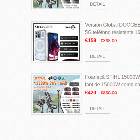
DETAIL
Versión Global DOOGEE
5G teléfono resistente
ROM Mediatek Dimensit
€158
€368.00
DETAIL
Foarfecă STIHL 15000W 
lanț de 15000W combinaț
perii și baterie cu li
€420
€850.00
DETAIL