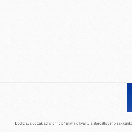
Dodržiavajúc základný princíp "snaha o kvalitu a starostlivosť o zákazn