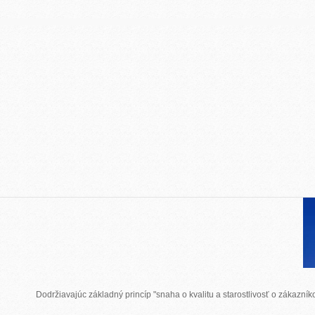
Dodržiavajúc základný princíp "snaha o kvalitu a starostlivosť o zákazn