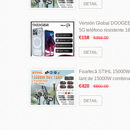
DETAIL
Versión Global DOOGEE
5G teléfono resistente
ROM Mediatek Dimensit
€158
€368.00
DETAIL
Foarfecă STIHL 15000W 
lanț de 15000W combinaț
perii și baterie cu li
€420
€850.00
DETAIL