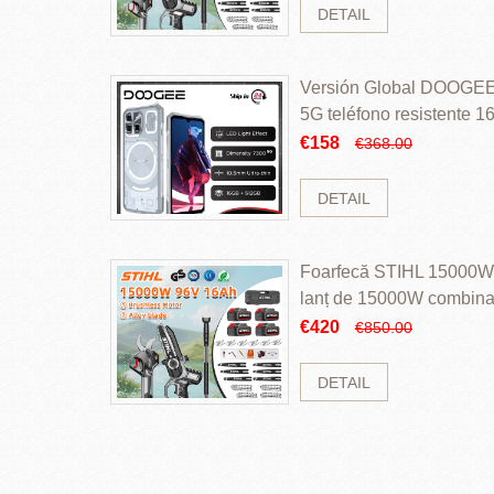
DETAIL
Versión Global DOOGEE
5G teléfono resistente
ROM Mediatek Dimensit
€158
€368.00
DETAIL
Foarfecă STIHL 15000W 
lanț de 15000W combinaț
perii și baterie cu li
€420
€850.00
DETAIL