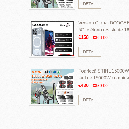
DETAIL
Versión Global DOOGEE
5G teléfono resistente
ROM Mediatek Dimensit
€158
€368.00
DETAIL
Foarfecă STIHL 15000W 
lanț de 15000W combinaț
perii și baterie cu li
€420
€850.00
DETAIL