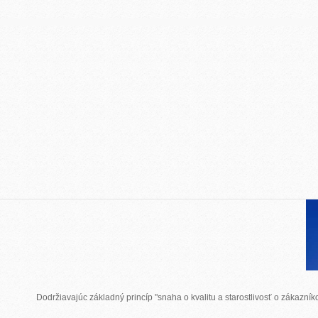
Dodržiavajúc základný princíp "snaha o kvalitu a starostlivosť o zákazn