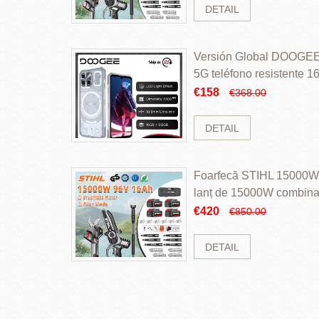
DETAIL
Versión Global DOOGEE
5G teléfono resistente
ROM Mediatek Dimensit
€158
€368.00
DETAIL
Foarfecă STIHL 15000W 
lanț de 15000W combinaț
perii și baterie cu li
€420
€850.00
DETAIL