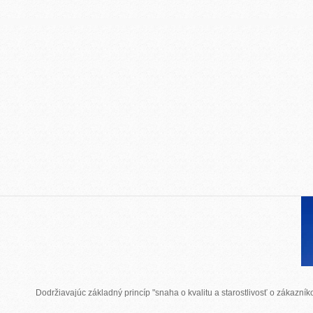
Dodržiavajúc základný princíp "snaha o kvalitu a starostlivosť o zákazn