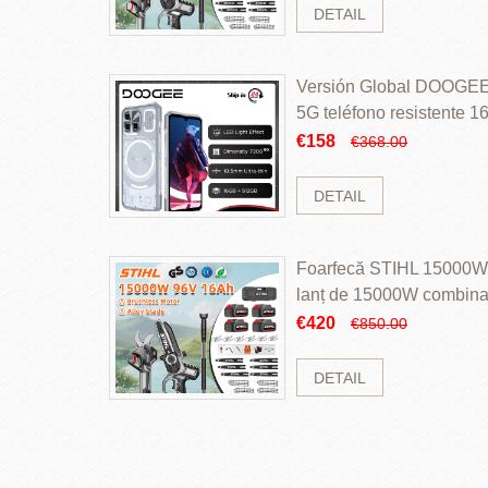
DETAIL
Versión Global DOOGEE
5G teléfono resistente
ROM Mediatek Dimensit
€158
€368.00
DETAIL
Foarfecă STIHL 15000W 
lanț de 15000W combinaț
perii și baterie cu li
€420
€850.00
DETAIL