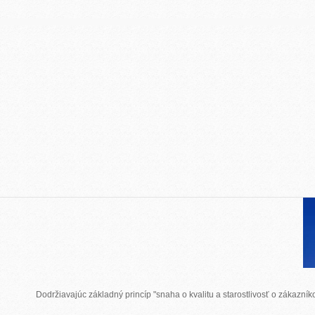
Dodržiavajúc základný princíp "snaha o kvalitu a starostlivosť o zákazn