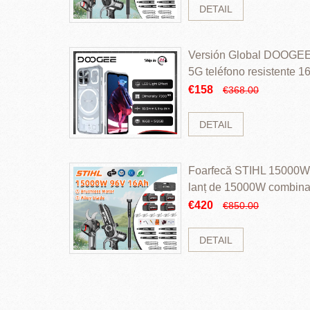
DETAIL
Versión Global DOOGEE
5G teléfono resistente
ROM Mediatek Dimensit
€158
€368.00
DETAIL
Foarfecă STIHL 15000W 
lanț de 15000W combinaț
perii și baterie cu li
€420
€850.00
DETAIL