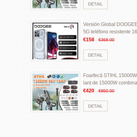
DETAIL
Versión Global DOOGEE
5G teléfono resistente
ROM Mediatek Dimensit
€158
€368.00
DETAIL
Foarfecă STIHL 15000W 
lanț de 15000W combinaț
perii și baterie cu li
€420
€850.00
DETAIL