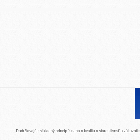
Dodržiavajúc základný princíp "snaha o kvalitu a starostlivosť o zákazn