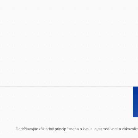
Dodržiavajúc základný princíp "snaha o kvalitu a starostlivosť o zákazn