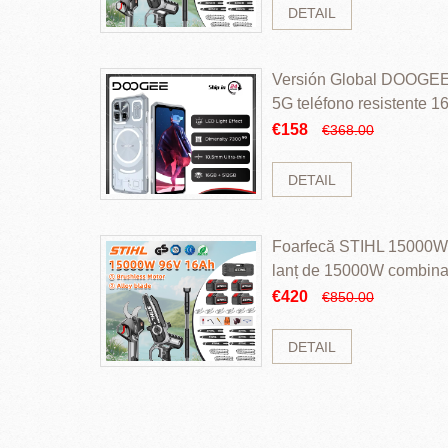
DETAIL
Versión Global DOOGEE
5G teléfono resistente
ROM Mediatek Dimensit
€158
€368.00
DETAIL
Foarfecă STIHL 15000W 
lanț de 15000W combinaț
perii și baterie cu li
€420
€850.00
DETAIL