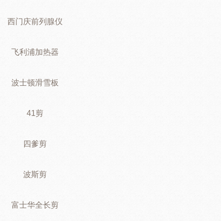
西门庆前列腺仪
飞利浦加热器
波士顿滑雪板
41剪
四爹剪
波斯剪
富士华全长剪