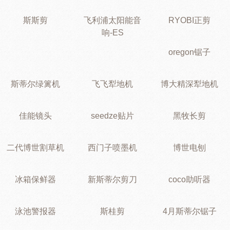
斯斯剪
飞利浦太阳能音
RYOBI正剪
响-ES
oregon锯子
斯蒂尔绿篱机
飞飞犁地机
博大精深犁地机
佳能镜头
seedze贴片
黑牧长剪
二代博世割草机
西门子喷墨机
博世电刨
冰箱保鲜器
新斯蒂尔剪刀
coco助听器
泳池警报器
斯桂剪
4月斯蒂尔锯子