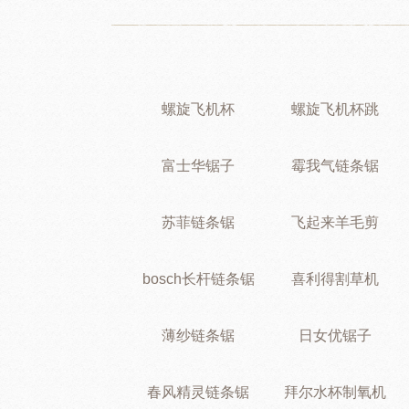
螺旋飞机杯
螺旋飞机杯跳
富士华锯子
霉我气链条锯
苏菲链条锯
飞起来羊毛剪
bosch长杆链条锯
喜利得割草机
薄纱链条锯
日女优锯子
春风精灵链条锯
拜尔水杯制氧机