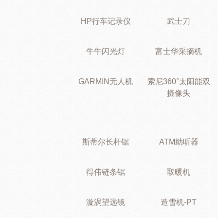
HP行车记录仪
武士刀
牛牛闪光灯
富士华采摘机
GARMIN无人机
索尼360°太阳能双
摄像头
斯蒂尔长杆锯
ATM助听器
得伟链条锯
取暖机
漩涡望远镜
造雪机-PT