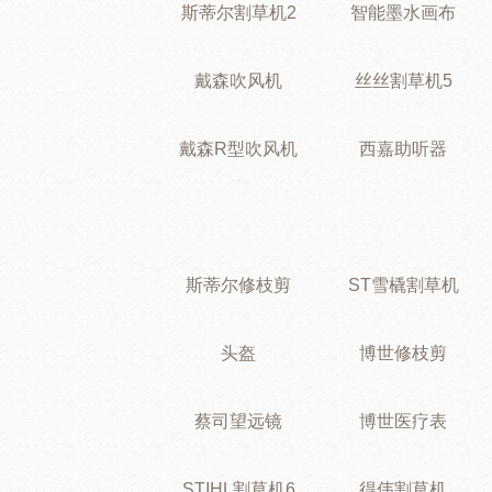
斯蒂尔割草机2
智能墨水画布
戴森吹风机
丝丝割草机5
戴森R型吹风机
西嘉助听器
斯蒂尔修枝剪
ST雪橇割草机
头盔
博世修枝剪
蔡司望远镜
博世医疗表
STIHL割草机6
得伟割草机