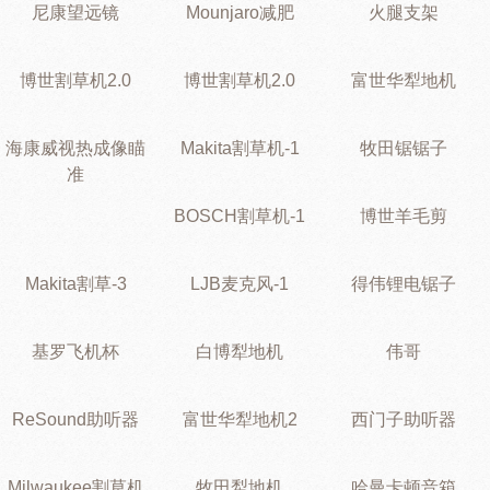
尼康望远镜
Mounjaro减肥
火腿支架
博世割草机2.0
博世割草机2.0
富世华犁地机
海康威视热成像瞄
Makita割草机-1
牧田锯锯子
准
BOSCH割草机-1
博世羊毛剪
Makita割草-3
LJB麦克风-1
得伟锂电锯子
基罗飞机杯
白博犁地机
伟哥
ReSound助听器
富世华犁地机2
西门子助听器
Milwaukee割草机
牧田犁地机
哈曼卡顿音箱