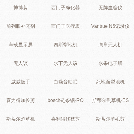
博博剪
西门子净化器
无牌血糖仪
前列腺补充剂
西门子医疗表
Vantrue N5记录仪
车载显示屏
四斯犁地机
鹰隼无人机
无人该
水下无人该
水果电子烟
威威扳手
白噪音助眠
死地而犁地机
喜力得加长剪
bosch链条锯-RO
斯蒂尔割草机-ES
斯蒂尔割草机
喜利得修枝剪
斯蒂尔羊毛剪