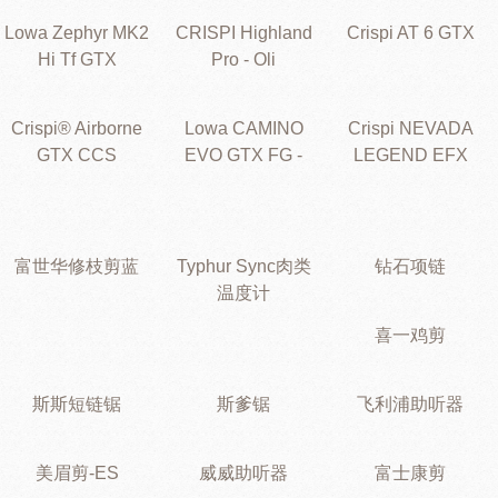
Lowa Zephyr MK2
CRISPI Highland
Crispi AT 6 GTX
Hi Tf GTX
Pro - Oli
Crispi® Airborne
Lowa CAMINO
Crispi NEVADA
GTX CCS
EVO GTX FG -
LEGEND EFX
富世华修枝剪蓝
Typhur Sync肉类
钻石项链
温度计
喜一鸡剪
斯斯短链锯
斯爹锯
飞利浦助听器
美眉剪-ES
威威助听器
富士康剪