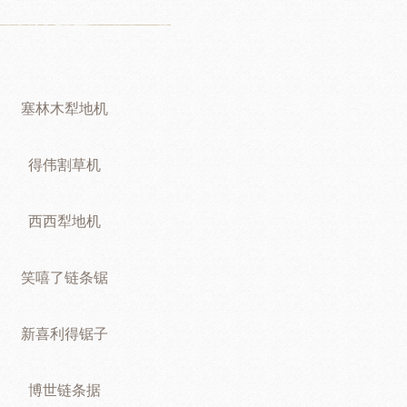
塞林木犁地机
得伟割草机
西西犁地机
笑嘻了链条锯
新喜利得锯子
博世链条据