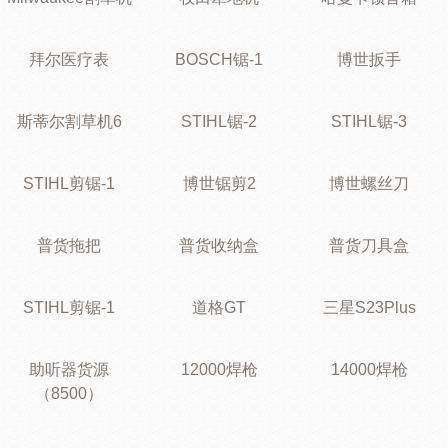
拜尔医疗表
BOSCH锯-1
博世扳手
斯蒂尔割草机6
STIHL锯-2
STIHL锯-3
STIHL剪锯-1
博世锯剪2
博世螺丝刀
普货拖把
普货收纳盒
普货刀具盒
STIHL剪锯-1
道格GT
三星S23Plus
助听器货源
12000焊枪
14000焊枪
（8500）