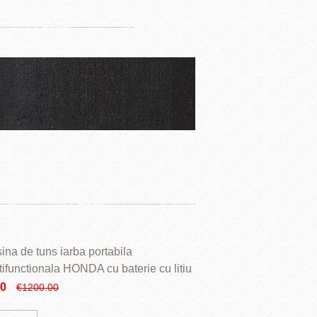
ina de tuns iarba portabila
tifunctionala HONDA cu baterie cu litiu
90
€1200.00