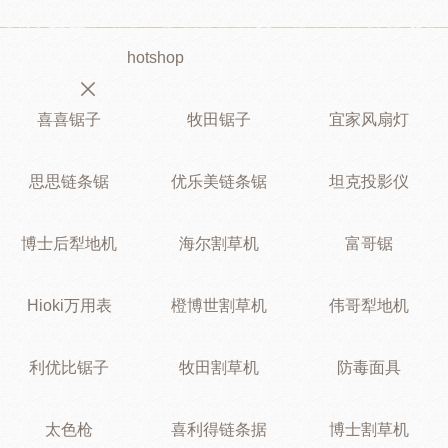
hotshop
喜喜锯子
牧田锯子
宜家风扇灯
思思链条锯
优乐美链条锯
坦克投影仪
博士后犁地机
海尔割草机
富哥锯
Hioki万用表
橙博世割草机
伟哥犁地机
利优比锯子
牧田割草机
防毒面具
太色枪
喜利得链条据
博士割草机