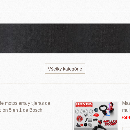
Všetky kategórie
 motosierra y tijeras de
Mas
ción 5 en 1 de Bosch
mul
€4