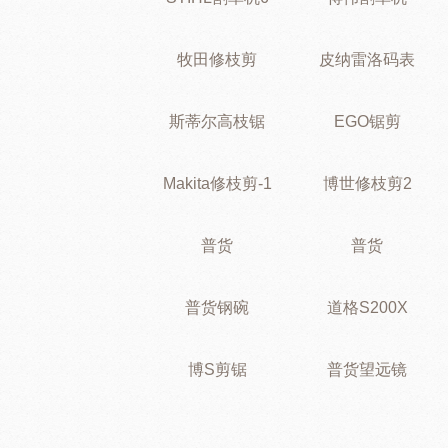
牧田修枝剪
皮纳雷洛码表
斯蒂尔高枝锯
EGO锯剪
Makita修枝剪-1
博世修枝剪2
普货
普货
普货钢碗
道格S200X
博S剪锯
普货望远镜