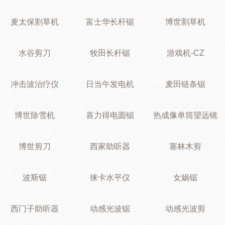
麦太保割草机
富士华长杆锯
博世割草机
水谷剪刀
牧田长杆锯
游戏机-CZ
冲击波治疗仪
日当午发电机
麦田链条锯
博世除雪机
喜力得电圆锯
热成像单筒望远镜
博世剪刀
西家助听器
塞林木剪
波斯锯
徕卡水平仪
女娲锯
西门子助听器
动感光波锯
动感光波剪