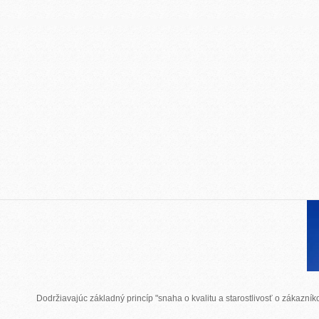
Dodržiavajúc základný princíp "snaha o kvalitu a starostlivosť o zákazn