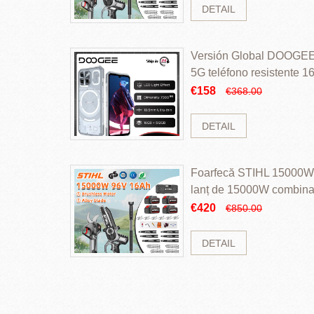
DETAIL
Versión Global DOOGEE
5G teléfono resistente
ROM Mediatek Dimensit
€158
€368.00
DETAIL
Foarfecă STIHL 15000W 
lanț de 15000W combinaț
perii și baterie cu li
€420
€850.00
DETAIL