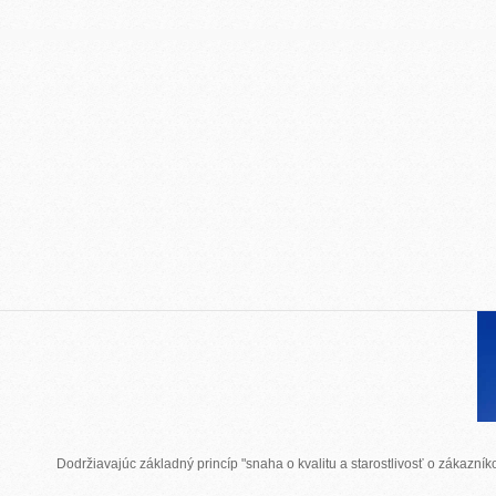
Dodržiavajúc základný princíp "snaha o kvalitu a starostlivosť o zákazn