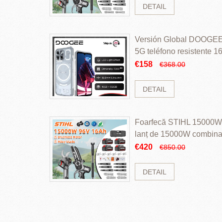
DETAIL
Versión Global DOOGEE
5G teléfono resistente
ROM Mediatek Dimensit
€158
€368.00
DETAIL
Foarfecă STIHL 15000W 
lanț de 15000W combinaț
perii și baterie cu li
€420
€850.00
DETAIL