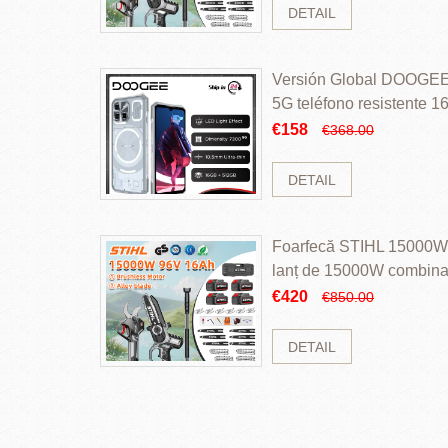
DETAIL
Versión Global DOOGEE
5G teléfono resistente
ROM Mediatek Dimensit
€158
€368.00
DETAIL
Foarfecă STIHL 15000W 
lanț de 15000W combinaț
perii și baterie cu li
€420
€850.00
DETAIL