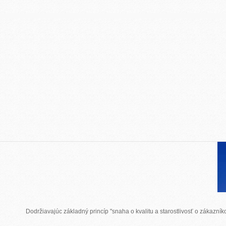
Dodržiavajúc základný princíp "snaha o kvalitu a starostlivosť o zákazn