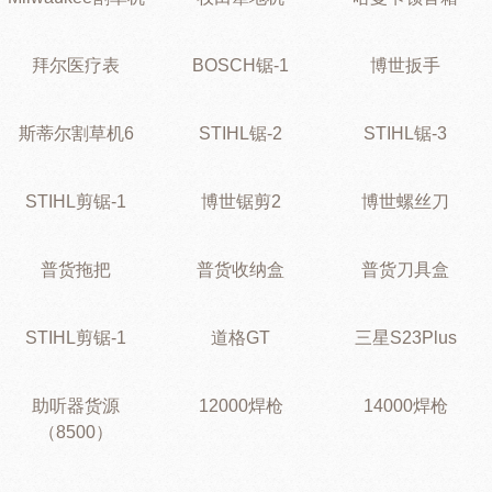
拜尔医疗表
BOSCH锯-1
博世扳手
斯蒂尔割草机6
STIHL锯-2
STIHL锯-3
STIHL剪锯-1
博世锯剪2
博世螺丝刀
普货拖把
普货收纳盒
普货刀具盒
STIHL剪锯-1
道格GT
三星S23Plus
助听器货源
12000焊枪
14000焊枪
（8500）