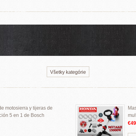
Všetky kategórie
 motosierra y tijeras de
Mas
ción 5 en 1 de Bosch
mul
€4