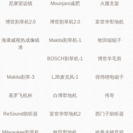
尼康望远镜
Mounjaro减肥
火腿支架
博世割草机2.0
博世割草机2.0
富世华犁地机
海康威视热成像瞄
Makita割草机-1
牧田锯锯子
准
BOSCH割草机-1
博世羊毛剪
Makita割草-3
LJB麦克风-1
得伟锂电锯子
基罗飞机杯
白博犁地机
伟哥
ReSound助听器
富世华犁地机2
西门子助听器
Milwaukee割草机
牧田犁地机
哈曼卡顿音箱