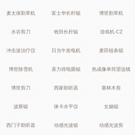
麦太保割草机
富士华长杆锯
博世割草机
水谷剪刀
牧田长杆锯
游戏机-CZ
冲击波治疗仪
日当午发电机
麦田链条锯
博世除雪机
喜力得电圆锯
热成像单筒望远镜
博世剪刀
西家助听器
塞林木剪
波斯锯
徕卡水平仪
女娲锯
西门子助听器
动感光波锯
动感光波剪