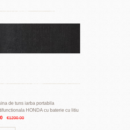
ina de tuns iarba portabila
tifunctionala HONDA cu baterie cu litiu
90
€1200.00