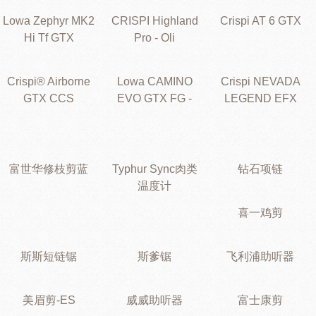
Lowa Zephyr MK2
CRISPI Highland
Crispi AT 6 GTX
Hi Tf GTX
Pro - Oli
Crispi® Airborne
Lowa CAMINO
Crispi NEVADA
GTX CCS
EVO GTX FG -
LEGEND EFX
富世华修枝剪蓝
Typhur Sync肉类
钻石项链
温度计
喜一鸡剪
斯斯短链锯
斯爹锯
飞利浦助听器
美眉剪-ES
威威助听器
富士康剪