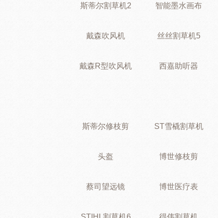
斯蒂尔割草机2
智能墨水画布
戴森吹风机
丝丝割草机5
戴森R型吹风机
西嘉助听器
斯蒂尔修枝剪
ST雪橇割草机
头盔
博世修枝剪
蔡司望远镜
博世医疗表
STIHL割草机6
得伟割草机