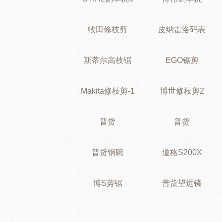
牧田修枝剪
皮纳雷洛码表
斯蒂尔高枝锯
EGO锯剪
Makita修枝剪-1
博世修枝剪2
普货
普货
普货钢碗
道格S200X
博S剪锯
普货望远镜