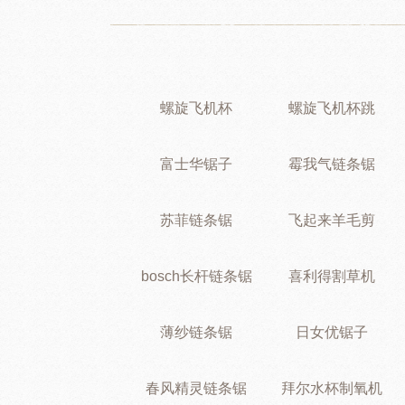
螺旋飞机杯
螺旋飞机杯跳
富士华锯子
霉我气链条锯
苏菲链条锯
飞起来羊毛剪
bosch长杆链条锯
喜利得割草机
薄纱链条锯
日女优锯子
春风精灵链条锯
拜尔水杯制氧机