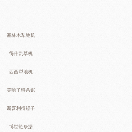
塞林木犁地机
得伟割草机
西西犁地机
笑嘻了链条锯
新喜利得锯子
博世链条据