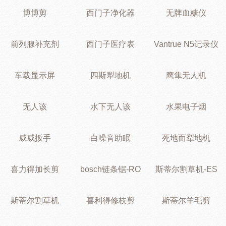
博博剪
西门子净化器
无牌血糖仪
前列腺补充剂
西门子医疗表
Vantrue N5记录仪
车载显示屏
四斯犁地机
鹰隼无人机
无人该
水下无人该
水果电子烟
威威扳手
白噪音助眠
死地而犁地机
喜力得加长剪
bosch链条锯-RO
斯蒂尔割草机-ES
斯蒂尔割草机
喜利得修枝剪
斯蒂尔羊毛剪