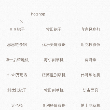
hotshop
喜喜锯子
牧田锯子
宜家风扇灯
思思链条锯
优乐美链条锯
坦克投影仪
博士后犁地机
海尔割草机
富哥锯
Hioki万用表
橙博世割草机
伟哥犁地机
利优比锯子
牧田割草机
防毒面具
太色枪
喜利得链条据
博士割草机