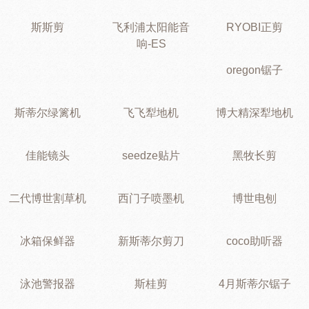
斯斯剪
飞利浦太阳能音
RYOBI正剪
响-ES
oregon锯子
斯蒂尔绿篱机
飞飞犁地机
博大精深犁地机
佳能镜头
seedze贴片
黑牧长剪
二代博世割草机
西门子喷墨机
博世电刨
冰箱保鲜器
新斯蒂尔剪刀
coco助听器
泳池警报器
斯桂剪
4月斯蒂尔锯子