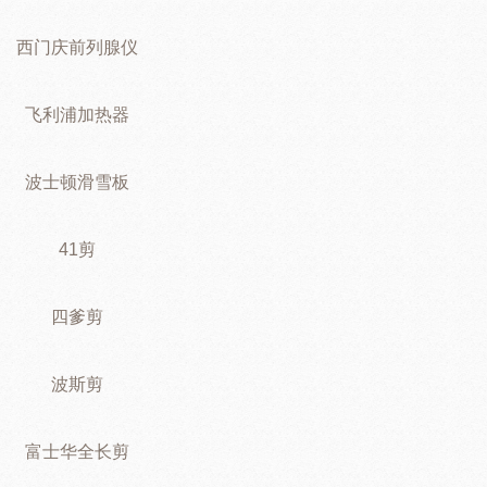
西门庆前列腺仪
飞利浦加热器
波士顿滑雪板
41剪
四爹剪
波斯剪
富士华全长剪