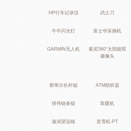
HP行车记录仪
武士刀
牛牛闪光灯
富士华采摘机
GARMIN无人机
索尼360°太阳能双
摄像头
斯蒂尔长杆锯
ATM助听器
得伟链条锯
取暖机
漩涡望远镜
造雪机-PT