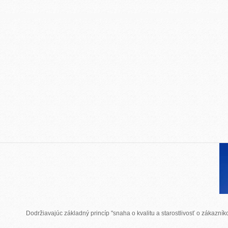
Dodržiavajúc základný princíp "snaha o kvalitu a starostlivosť o zákazn