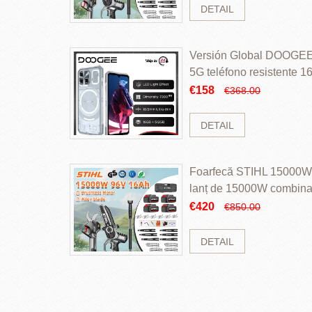
DETAIL
Versión Global DOOGEE
5G teléfono resistente
ROM Mediatek Dimensit
€158
€368.00
DETAIL
Foarfecă STIHL 15000W 
lanț de 15000W combinaț
perii și baterie cu li
€420
€850.00
DETAIL