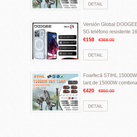
DETAIL
Versión Global DOOGEE
5G teléfono resistente
ROM Mediatek Dimensit
€158
€368.00
DETAIL
Foarfecă STIHL 15000W 
lanț de 15000W combinaț
perii și baterie cu li
€420
€850.00
DETAIL