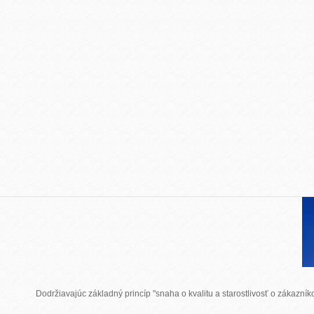
Dodržiavajúc základný princíp "snaha o kvalitu a starostlivosť o zákazn