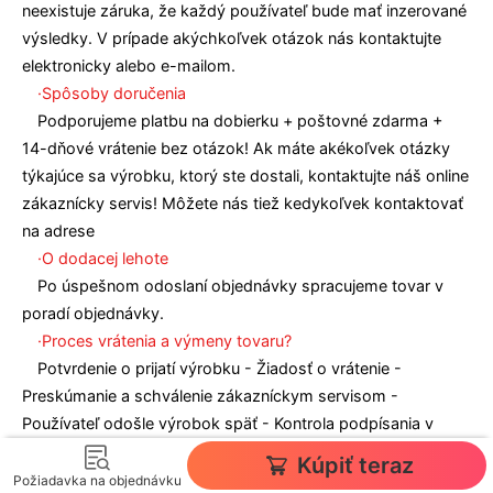
neexistuje záruka, že každý používateľ bude mať inzerované
výsledky. V prípade akýchkoľvek otázok nás kontaktujte
elektronicky alebo e-mailom.
·Spôsoby doručenia
Podporujeme platbu na dobierku + poštovné zdarma +
14-dňové vrátenie bez otázok! Ak máte akékoľvek otázky
týkajúce sa výrobku, ktorý ste dostali, kontaktujte náš online
zákaznícky servis! Môžete nás tiež kedykoľvek kontaktovať
na adrese
·O dodacej lehote
Po úspešnom odoslaní objednávky spracujeme tovar v
poradí objednávky.
·Proces vrátenia a výmeny tovaru?
Potvrdenie o prijatí výrobku - Žiadosť o vrátenie -
Preskúmanie a schválenie zákazníckym servisom -
Používateľ odošle výrobok späť - Kontrola podpísania v
sklade - Kontrola vrátenia - Vrátenie peňazí/výmena.
Kúpiť teraz
Telefónne číslo.
Požiadavka na objednávku