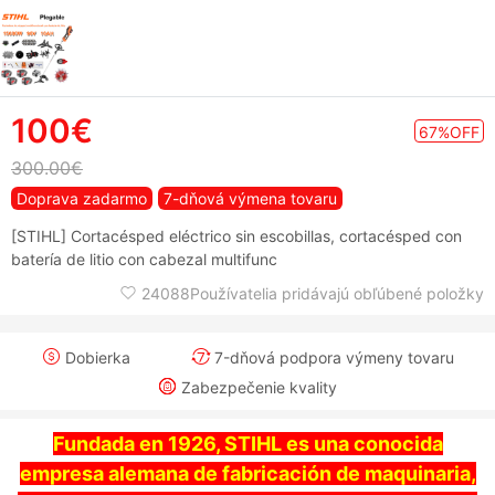
100€
67%OFF
300.00€
Doprava zadarmo
7-dňová výmena tovaru
[STIHL] Cortacésped eléctrico sin escobillas, cortacésped con
batería de litio con cabezal multifunc
24088Používatelia pridávajú obľúbené položky
Dobierka
7-dňová podpora výmeny tovaru
Zabezpečenie kvality
Fundada en 1926, STIHL es una conocida
empresa alemana de fabricación de maquinaria,