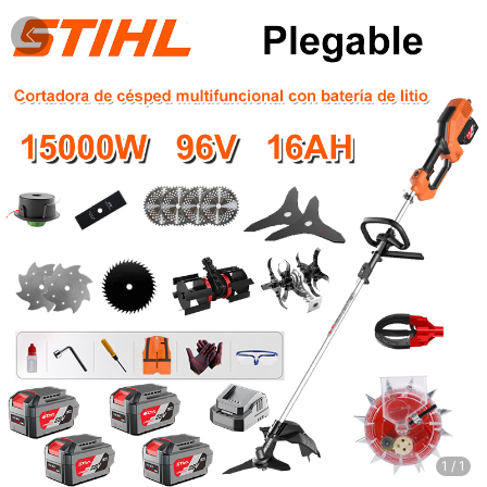
1
/
1