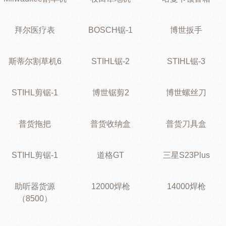
拜尔医疗表
BOSCH锯-1
博世扳手
斯蒂尔割草机6
STIHL锯-2
STIHL锯-3
STIHL剪锯-1
博世锯剪2
博世螺丝刀
普货拖把
普货收纳盒
普货刀具盒
STIHL剪锯-1
道格GT
三星S23Plus
助听器货源
12000焊枪
14000焊枪
（8500）