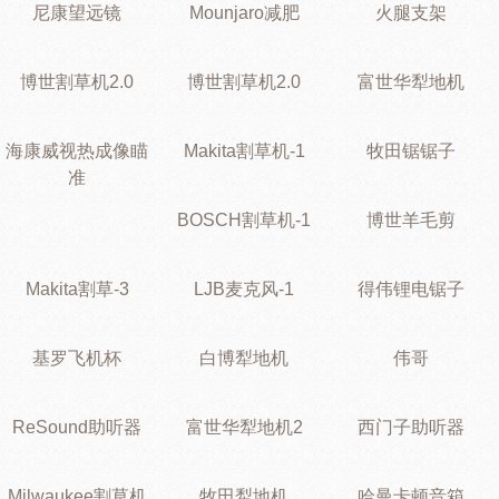
尼康望远镜
Mounjaro减肥
火腿支架
博世割草机2.0
博世割草机2.0
富世华犁地机
海康威视热成像瞄
Makita割草机-1
牧田锯锯子
准
BOSCH割草机-1
博世羊毛剪
Makita割草-3
LJB麦克风-1
得伟锂电锯子
基罗飞机杯
白博犁地机
伟哥
ReSound助听器
富世华犁地机2
西门子助听器
Milwaukee割草机
牧田犁地机
哈曼卡顿音箱