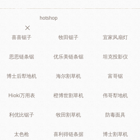
hotshop
喜喜锯子
牧田锯子
宜家风扇灯
思思链条锯
优乐美链条锯
坦克投影仪
博士后犁地机
海尔割草机
富哥锯
Hioki万用表
橙博世割草机
伟哥犁地机
利优比锯子
牧田割草机
防毒面具
太色枪
喜利得链条据
博士割草机