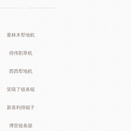
塞林木犁地机
得伟割草机
西西犁地机
笑嘻了链条锯
新喜利得锯子
博世链条据