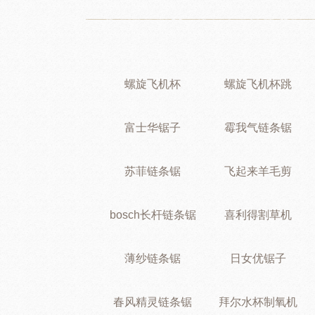
螺旋飞机杯
螺旋飞机杯跳
富士华锯子
霉我气链条锯
苏菲链条锯
飞起来羊毛剪
bosch长杆链条锯
喜利得割草机
薄纱链条锯
日女优锯子
春风精灵链条锯
拜尔水杯制氧机