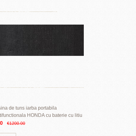
ina de tuns iarba portabila
tifunctionala HONDA cu baterie cu litiu
90
€1200.00