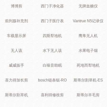
博博剪
西门子净化器
无牌血糖仪
前列腺补充剂
西门子医疗表
Vantrue N5记录仪
车载显示屏
四斯犁地机
鹰隼无人机
无人该
水下无人该
水果电子烟
威威扳手
白噪音助眠
死地而犁地机
喜力得加长剪
bosch链条锯-RO
斯蒂尔割草机-ES
斯蒂尔割草机
喜利得修枝剪
斯蒂尔羊毛剪