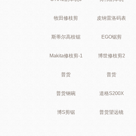
牧田修枝剪
皮纳雷洛码表
斯蒂尔高枝锯
EGO锯剪
Makita修枝剪-1
博世修枝剪2
普货
普货
普货钢碗
道格S200X
博S剪锯
普货望远镜