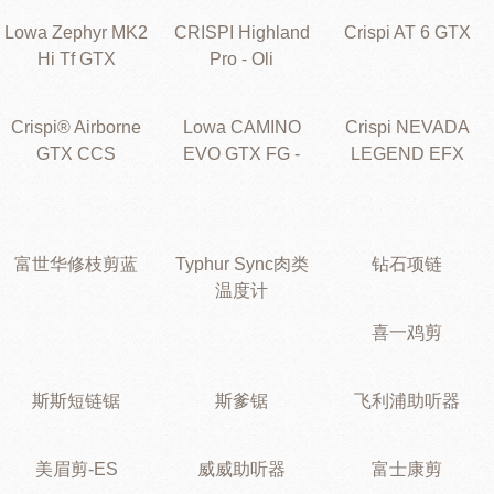
Lowa Zephyr MK2
CRISPI Highland
Crispi AT 6 GTX
Hi Tf GTX
Pro - Oli
Crispi® Airborne
Lowa CAMINO
Crispi NEVADA
GTX CCS
EVO GTX FG -
LEGEND EFX
富世华修枝剪蓝
Typhur Sync肉类
钻石项链
温度计
喜一鸡剪
斯斯短链锯
斯爹锯
飞利浦助听器
美眉剪-ES
威威助听器
富士康剪