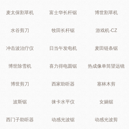
麦太保割草机
富士华长杆锯
博世割草机
水谷剪刀
牧田长杆锯
游戏机-CZ
冲击波治疗仪
日当午发电机
麦田链条锯
博世除雪机
喜力得电圆锯
热成像单筒望远镜
博世剪刀
西家助听器
塞林木剪
波斯锯
徕卡水平仪
女娲锯
西门子助听器
动感光波锯
动感光波剪