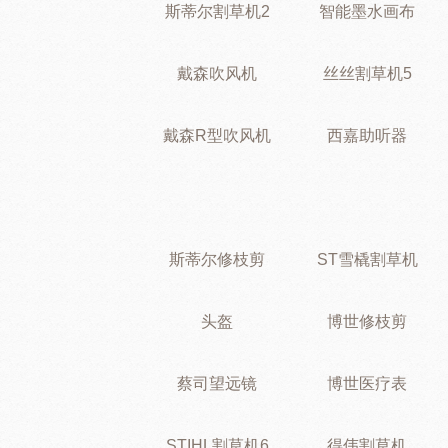
斯蒂尔割草机2
智能墨水画布
戴森吹风机
丝丝割草机5
戴森R型吹风机
西嘉助听器
斯蒂尔修枝剪
ST雪橇割草机
头盔
博世修枝剪
蔡司望远镜
博世医疗表
STIHL割草机6
得伟割草机