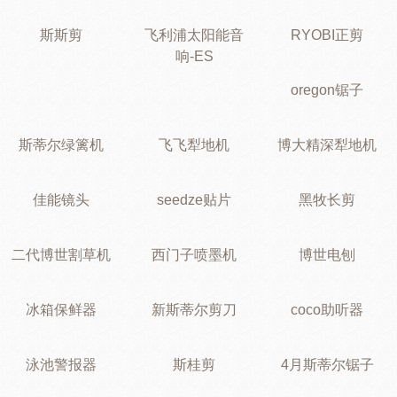
斯斯剪
飞利浦太阳能音
RYOBI正剪
响-ES
oregon锯子
斯蒂尔绿篱机
飞飞犁地机
博大精深犁地机
佳能镜头
seedze贴片
黑牧长剪
二代博世割草机
西门子喷墨机
博世电刨
冰箱保鲜器
新斯蒂尔剪刀
coco助听器
泳池警报器
斯桂剪
4月斯蒂尔锯子