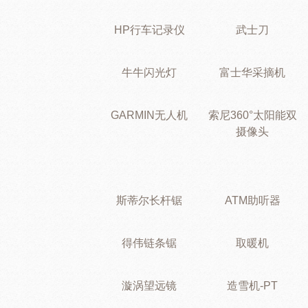
HP行车记录仪
武士刀
牛牛闪光灯
富士华采摘机
GARMIN无人机
索尼360°太阳能双
摄像头
斯蒂尔长杆锯
ATM助听器
得伟链条锯
取暖机
漩涡望远镜
造雪机-PT