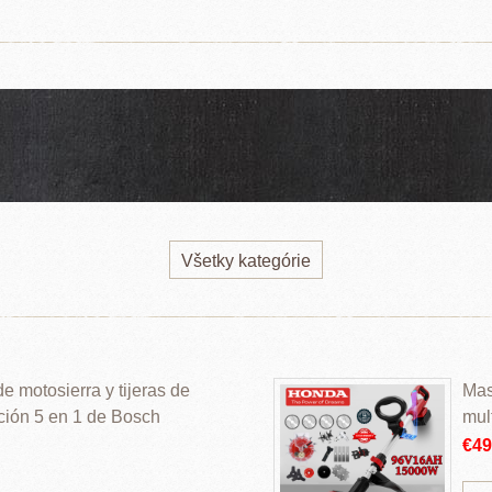
Všetky kategórie
 motosierra y tijeras de
Mas
ción 5 en 1 de Bosch
mul
€4