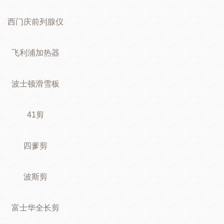
西门庆前列腺仪
飞利浦加热器
波士顿滑雪板
41剪
四爹剪
波斯剪
富士华全长剪