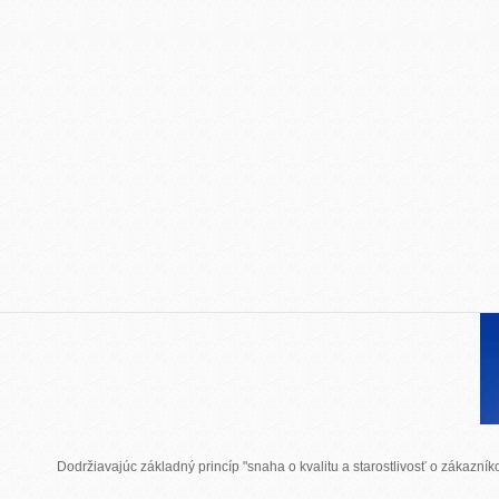
Dodržiavajúc základný princíp "snaha o kvalitu a starostlivosť o zákazn