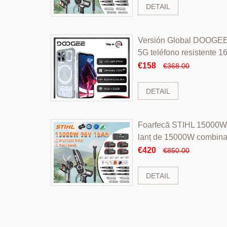
DETAIL
Versión Global DOOGEE
5G teléfono resistente
ROM Mediatek Dimensit
€158
€368.00
DETAIL
Foarfecă STIHL 15000W 
lanț de 15000W combinaț
perii și baterie cu li
€420
€850.00
DETAIL