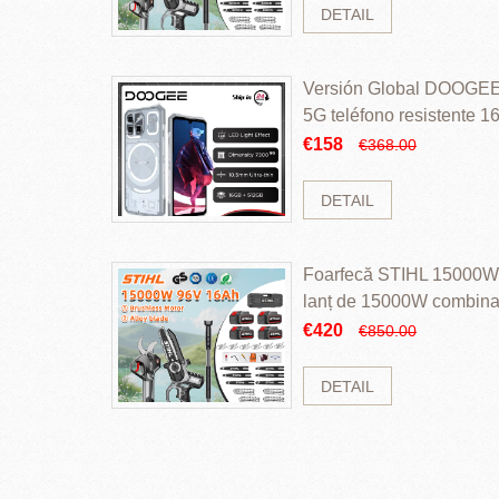
DETAIL
Versión Global DOOGEE
5G teléfono resistente
ROM Mediatek Dimensit
€158
€368.00
DETAIL
Foarfecă STIHL 15000W 
lanț de 15000W combinaț
perii și baterie cu li
€420
€850.00
DETAIL