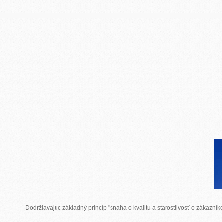
Dodržiavajúc základný princíp "snaha o kvalitu a starostlivosť o zákazn