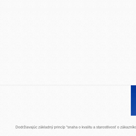
Dodržiavajúc základný princíp "snaha o kvalitu a starostlivosť o zákazn