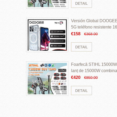
DETAIL
Versión Global DOOGEE
5G teléfono resistente
ROM Mediatek Dimensit
€158
€368.00
DETAIL
Foarfecă STIHL 15000W 
lanț de 15000W combinaț
perii și baterie cu li
€420
€850.00
DETAIL