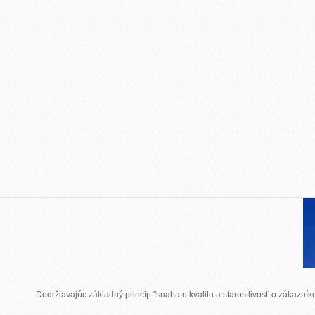
Dodržiavajúc základný princíp "snaha o kvalitu a starostlivosť o zákazn