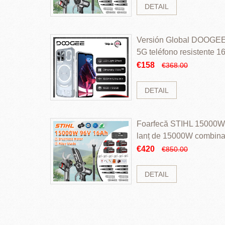
DETAIL
Versión Global DOOGEE
5G teléfono resistente
ROM Mediatek Dimensit
€158
€368.00
DETAIL
Foarfecă STIHL 15000W 
lanț de 15000W combinaț
perii și baterie cu li
€420
€850.00
DETAIL