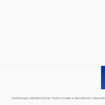
Dodržiavajúc základný princíp "snaha o kvalitu a starostlivosť o zákazn