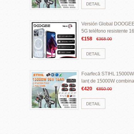
DETAIL
Versión Global DOOGEE
5G teléfono resistente
ROM Mediatek Dimensit
€158
€368.00
DETAIL
Foarfecă STIHL 15000W 
lanț de 15000W combinaț
perii și baterie cu li
€420
€850.00
DETAIL