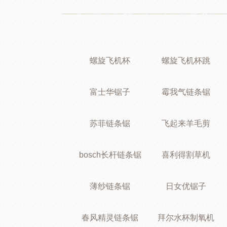
螺旋飞机杯
螺旋飞机杯跳
富士华锯子
霉我气链条锯
苏菲链条锯
飞起来羊毛剪
bosch长杆链条锯
喜利得割草机
薄纱链条锯
日女优锯子
春风精灵链条锯
拜尔水杯制氧机