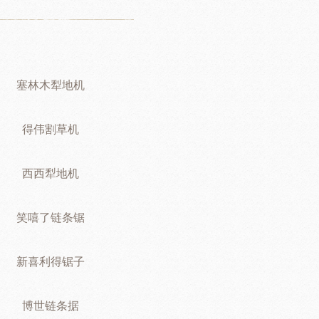
塞林木犁地机
得伟割草机
西西犁地机
笑嘻了链条锯
新喜利得锯子
博世链条据