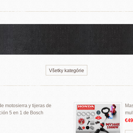
Všetky kategórie
 motosierra y tijeras de
Mas
ción 5 en 1 de Bosch
mul
€4