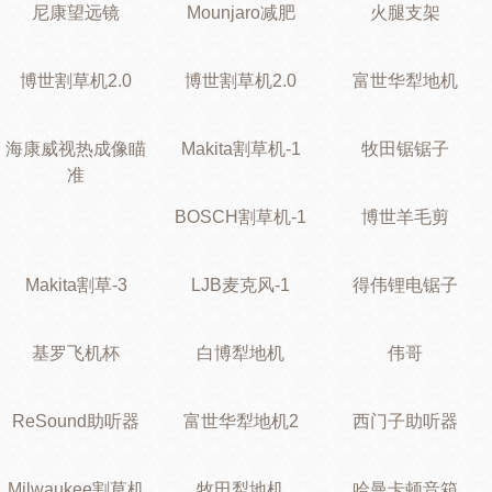
尼康望远镜
Mounjaro减肥
火腿支架
博世割草机2.0
博世割草机2.0
富世华犁地机
海康威视热成像瞄
Makita割草机-1
牧田锯锯子
准
BOSCH割草机-1
博世羊毛剪
Makita割草-3
LJB麦克风-1
得伟锂电锯子
基罗飞机杯
白博犁地机
伟哥
ReSound助听器
富世华犁地机2
西门子助听器
Milwaukee割草机
牧田犁地机
哈曼卡顿音箱