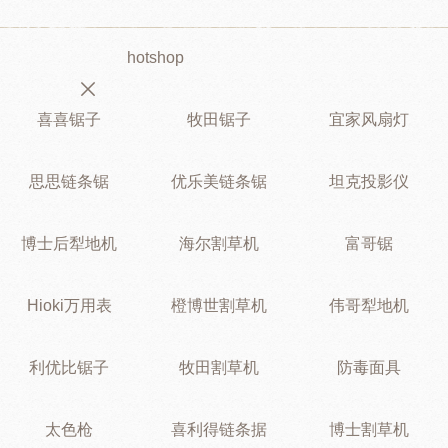
hotshop
喜喜锯子
牧田锯子
宜家风扇灯
思思链条锯
优乐美链条锯
坦克投影仪
博士后犁地机
海尔割草机
富哥锯
Hioki万用表
橙博世割草机
伟哥犁地机
利优比锯子
牧田割草机
防毒面具
太色枪
喜利得链条据
博士割草机