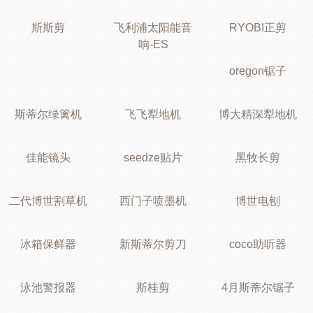
斯斯剪
飞利浦太阳能音
RYOBI正剪
响-ES
oregon锯子
斯蒂尔绿篱机
飞飞犁地机
博大精深犁地机
佳能镜头
seedze贴片
黑牧长剪
二代博世割草机
西门子喷墨机
博世电刨
冰箱保鲜器
新斯蒂尔剪刀
coco助听器
泳池警报器
斯桂剪
4月斯蒂尔锯子