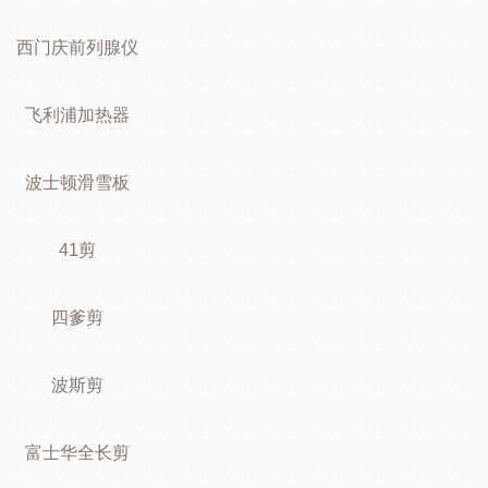
西门庆前列腺仪
飞利浦加热器
波士顿滑雪板
41剪
四爹剪
波斯剪
富士华全长剪