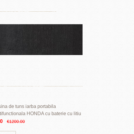
ina de tuns iarba portabila
tifunctionala HONDA cu baterie cu litiu
90
€1200.00