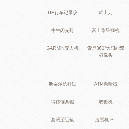
HP行车记录仪
武士刀
牛牛闪光灯
富士华采摘机
GARMIN无人机
索尼360°太阳能双
摄像头
斯蒂尔长杆锯
ATM助听器
得伟链条锯
取暖机
漩涡望远镜
造雪机-PT