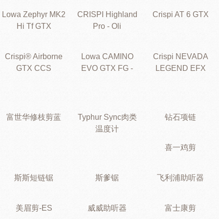
Lowa Zephyr MK2
CRISPI Highland
Crispi AT 6 GTX
Hi Tf GTX
Pro - Oli
Crispi® Airborne
Lowa CAMINO
Crispi NEVADA
GTX CCS
EVO GTX FG -
LEGEND EFX
富世华修枝剪蓝
Typhur Sync肉类
钻石项链
温度计
喜一鸡剪
斯斯短链锯
斯爹锯
飞利浦助听器
美眉剪-ES
威威助听器
富士康剪