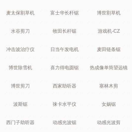
麦太保割草机
富士华长杆锯
博世割草机
水谷剪刀
牧田长杆锯
游戏机-CZ
冲击波治疗仪
日当午发电机
麦田链条锯
博世除雪机
喜力得电圆锯
热成像单筒望远镜
博世剪刀
西家助听器
塞林木剪
波斯锯
徕卡水平仪
女娲锯
西门子助听器
动感光波锯
动感光波剪