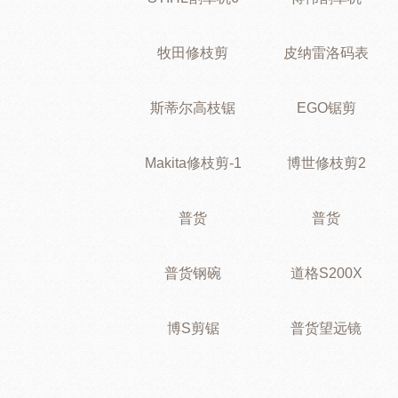
牧田修枝剪
皮纳雷洛码表
斯蒂尔高枝锯
EGO锯剪
Makita修枝剪-1
博世修枝剪2
普货
普货
普货钢碗
道格S200X
博S剪锯
普货望远镜