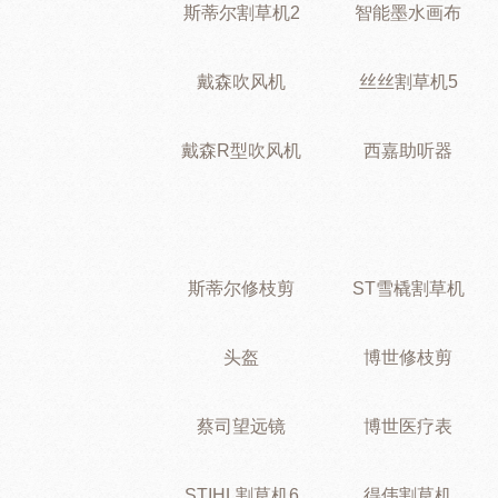
斯蒂尔割草机2
智能墨水画布
戴森吹风机
丝丝割草机5
戴森R型吹风机
西嘉助听器
斯蒂尔修枝剪
ST雪橇割草机
头盔
博世修枝剪
蔡司望远镜
博世医疗表
STIHL割草机6
得伟割草机