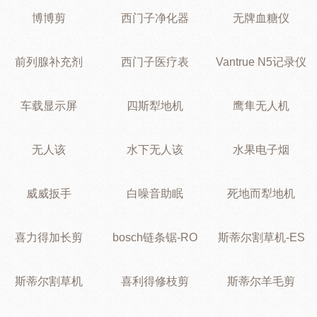
博博剪
西门子净化器
无牌血糖仪
前列腺补充剂
西门子医疗表
Vantrue N5记录仪
车载显示屏
四斯犁地机
鹰隼无人机
无人该
水下无人该
水果电子烟
威威扳手
白噪音助眠
死地而犁地机
喜力得加长剪
bosch链条锯-RO
斯蒂尔割草机-ES
斯蒂尔割草机
喜利得修枝剪
斯蒂尔羊毛剪