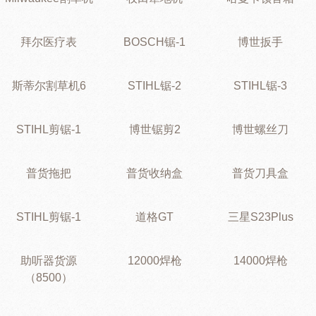
拜尔医疗表
BOSCH锯-1
博世扳手
斯蒂尔割草机6
STIHL锯-2
STIHL锯-3
STIHL剪锯-1
博世锯剪2
博世螺丝刀
普货拖把
普货收纳盒
普货刀具盒
STIHL剪锯-1
道格GT
三星S23Plus
助听器货源
12000焊枪
14000焊枪
（8500）