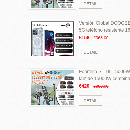
DETAIL
Versión Global DOOGEE
5G teléfono resistente
ROM Mediatek Dimensit
€158
€368.00
DETAIL
Foarfecă STIHL 15000W 
lanț de 15000W combinaț
perii și baterie cu li
€420
€850.00
DETAIL