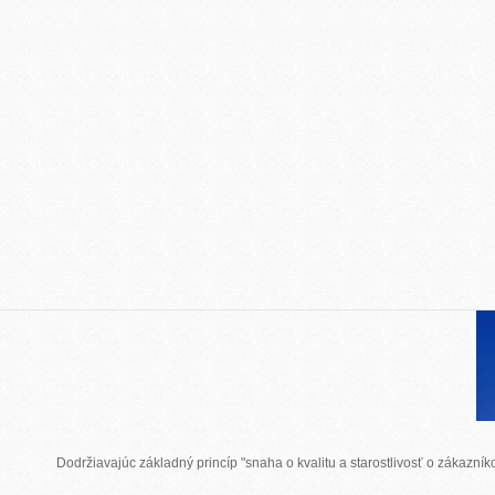
Dodržiavajúc základný princíp "snaha o kvalitu a starostlivosť o zákazn