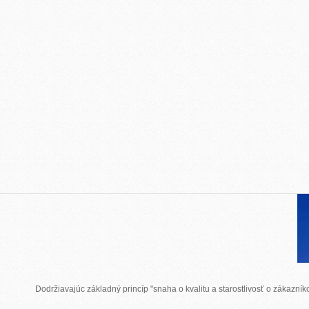
Dodržiavajúc základný princíp "snaha o kvalitu a starostlivosť o zákazn