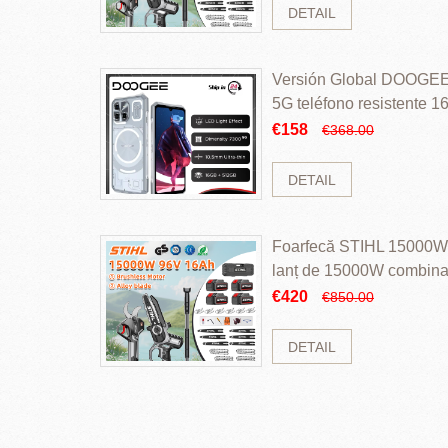
DETAIL
Versión Global DOOGEE
5G teléfono resistente
ROM Mediatek Dimensit
€158
€368.00
DETAIL
Foarfecă STIHL 15000W 
lanț de 15000W combinaț
perii și baterie cu li
€420
€850.00
DETAIL