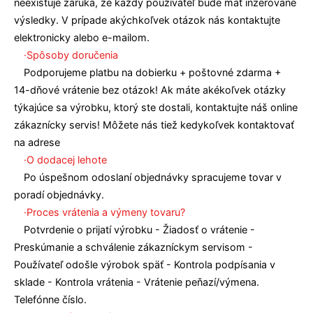
neexistuje záruka, že každý používateľ bude mať inzerované
výsledky. V prípade akýchkoľvek otázok nás kontaktujte
elektronicky alebo e-mailom.
·Spôsoby doručenia
Podporujeme platbu na dobierku + poštovné zdarma +
14-dňové vrátenie bez otázok! Ak máte akékoľvek otázky
týkajúce sa výrobku, ktorý ste dostali, kontaktujte náš online
zákaznícky servis! Môžete nás tiež kedykoľvek kontaktovať
na adrese
·O dodacej lehote
Po úspešnom odoslaní objednávky spracujeme tovar v
poradí objednávky.
·Proces vrátenia a výmeny tovaru?
Potvrdenie o prijatí výrobku - Žiadosť o vrátenie -
Preskúmanie a schválenie zákazníckym servisom -
Používateľ odošle výrobok späť - Kontrola podpísania v
sklade - Kontrola vrátenia - Vrátenie peňazí/výmena.
Telefónne číslo.