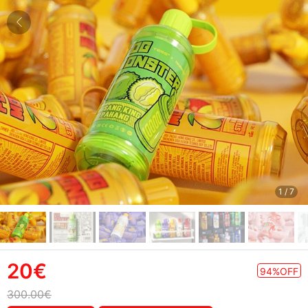
1
/
7
20€
94%OFF
300.00€