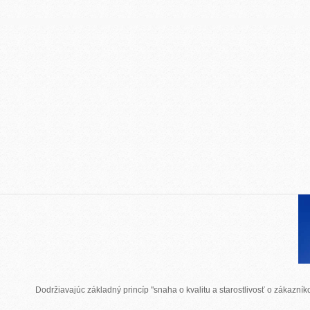
Dodržiavajúc základný princíp "snaha o kvalitu a starostlivosť o zákazn