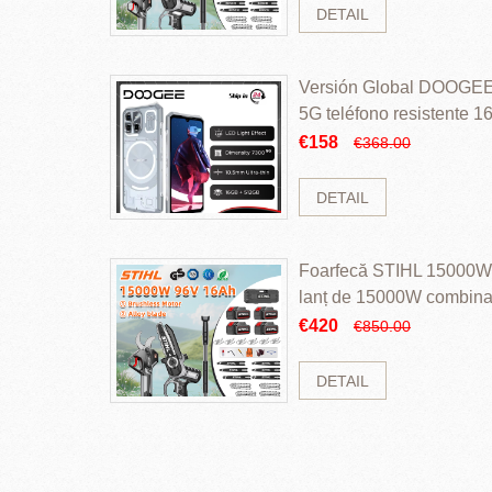
DETAIL
Versión Global DOOGEE
5G teléfono resistente
ROM Mediatek Dimensit
€158
€368.00
DETAIL
Foarfecă STIHL 15000W 
lanț de 15000W combinaț
perii și baterie cu li
€420
€850.00
DETAIL