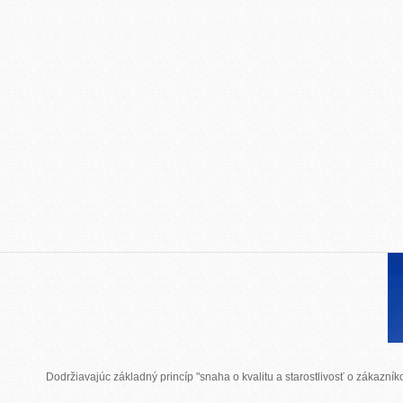
Dodržiavajúc základný princíp "snaha o kvalitu a starostlivosť o zákazn