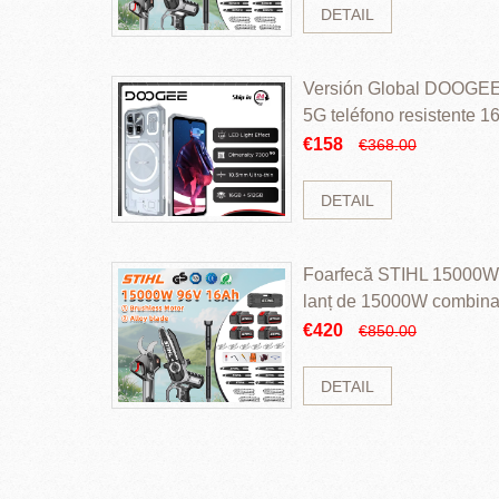
DETAIL
Versión Global DOOGEE
5G teléfono resistente
ROM Mediatek Dimensit
€158
€368.00
DETAIL
Foarfecă STIHL 15000W 
lanț de 15000W combinaț
perii și baterie cu li
€420
€850.00
DETAIL