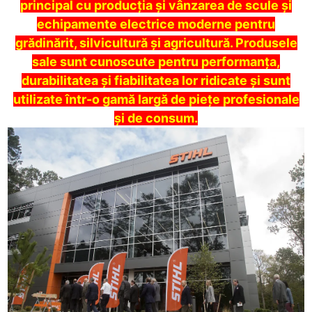
principal cu producția și vânzarea de scule și
echipamente electrice moderne pentru
grădinărit, silvicultură și agricultură. Produsele
sale sunt cunoscute pentru performanța,
durabilitatea și fiabilitatea lor ridicate și sunt
utilizate într-o gamă largă de piețe profesionale
și de consum.