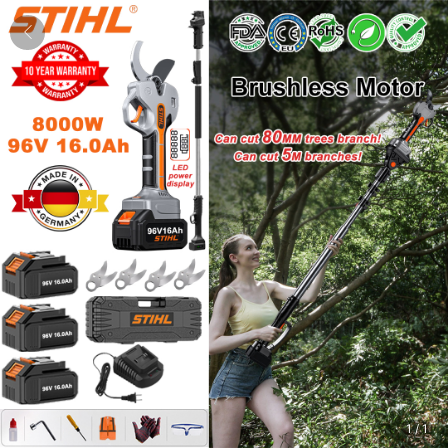
1
/
1