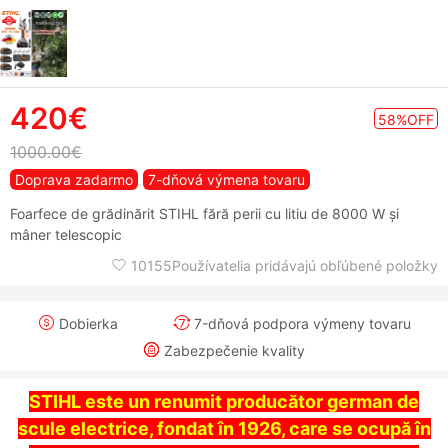
420€
58%OFF
1000.00€
Doprava zadarmo
7-dňová výmena tovaru
Foarfece de grădinărit STIHL fără perii cu litiu de 8000 W și
mâner telescopic
10155Používatelia pridávajú obľúbené položky
Dobierka
7-dňová podpora výmeny tovaru
Zabezpečenie kvality
STIHL este un renumit producător german de
scule electrice, fondat în 1926, care se ocupă în