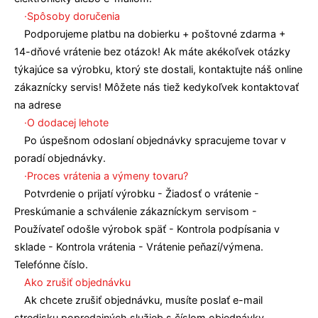
·Spôsoby doručenia
Podporujeme platbu na dobierku + poštovné zdarma +
14-dňové vrátenie bez otázok! Ak máte akékoľvek otázky
týkajúce sa výrobku, ktorý ste dostali, kontaktujte náš online
zákaznícky servis! Môžete nás tiež kedykoľvek kontaktovať
na adrese
·O dodacej lehote
Po úspešnom odoslaní objednávky spracujeme tovar v
poradí objednávky.
·Proces vrátenia a výmeny tovaru?
Potvrdenie o prijatí výrobku - Žiadosť o vrátenie -
Preskúmanie a schválenie zákazníckym servisom -
Používateľ odošle výrobok späť - Kontrola podpísania v
sklade - Kontrola vrátenia - Vrátenie peňazí/výmena.
Telefónne číslo.
Ako zrušiť objednávku
Ak chcete zrušiť objednávku, musíte poslať e-mail
stredisku popredajných služieb s číslom objednávky,