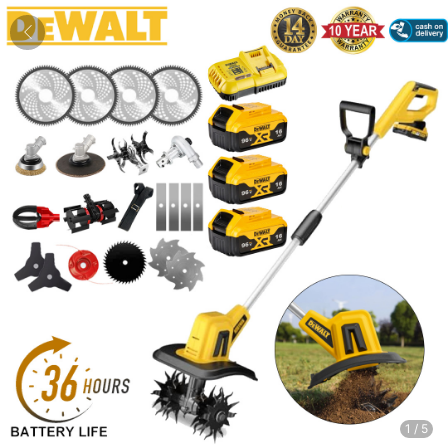
1
/
5