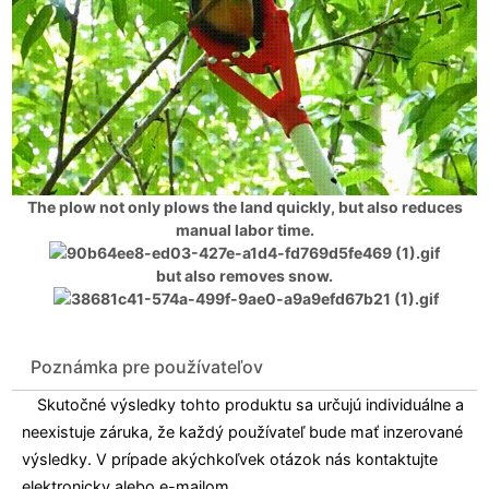
The plow not only plows the land quickly, but also reduces
manual labor time.
but also removes snow.
Poznámka pre používateľov
Skutočné výsledky tohto produktu sa určujú individuálne a
neexistuje záruka, že každý používateľ bude mať inzerované
výsledky. V prípade akýchkoľvek otázok nás kontaktujte
elektronicky alebo e-mailom.