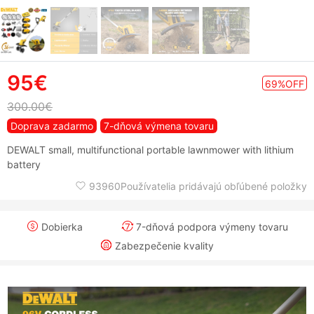
95€
69%OFF
300.00€
Doprava zadarmo
7-dňová výmena tovaru
DEWALT small, multifunctional portable lawnmower with lithium
battery
93960Používatelia pridávajú obľúbené položky
Dobierka
7-dňová podpora výmeny tovaru
Zabezpečenie kvality