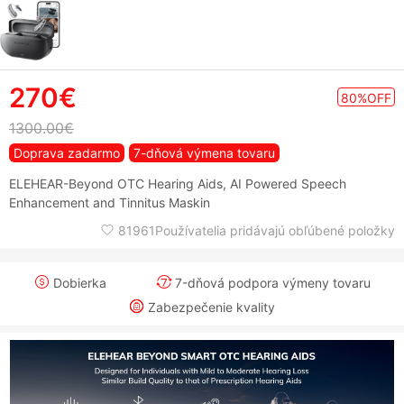
270€
80%OFF
1300.00€
Doprava zadarmo
7-dňová výmena tovaru
ELEHEAR-Beyond OTC Hearing Aids, AI Powered Speech
Enhancement and Tinnitus Maskin
81961Používatelia pridávajú obľúbené položky
Dobierka
7-dňová podpora výmeny tovaru
Zabezpečenie kvality