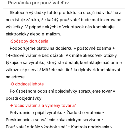
Poznámka pre používateľov
Skutočné výsledky tohto produktu sa určujú individuálne a
neexistuje záruka, že každý používateľ bude mať inzerované
výsledky. V prípade akýchkoľvek otázok nás kontaktujte
elektronicky alebo e-mailom.
·Spôsoby doručenia
Podporujeme platbu na dobierku + poštovné zdarma +
14-dňové vrátenie bez otázok! Ak máte akékoľvek otázky
týkajúce sa výrobku, ktorý ste dostali, kontaktujte náš online
zákaznícky servis! Môžete nás tiež kedykoľvek kontaktovať
na adrese
·O dodacej lehote
Po úspešnom odoslaní objednávky spracujeme tovar v
poradí objednávky.
·Proces vrátenia a výmeny tovaru?
Potvrdenie o prijatí výrobku - Žiadosť o vrátenie -
Preskúmanie a schválenie zákazníckym servisom -
Používateľ odošle výrobok späť - Kontrola podpísania v