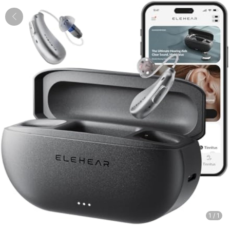
1
/
1