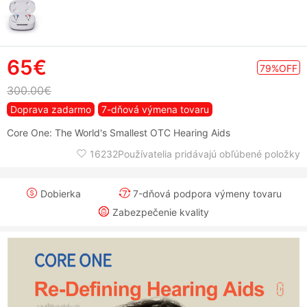
65€
79%OFF
300.00€
Doprava zadarmo
7-dňová výmena tovaru
Core One: The World's Smallest OTC Hearing Aids
16232Používatelia pridávajú obľúbené položky
Dobierka
7-dňová podpora výmeny tovaru
Zabezpečenie kvality