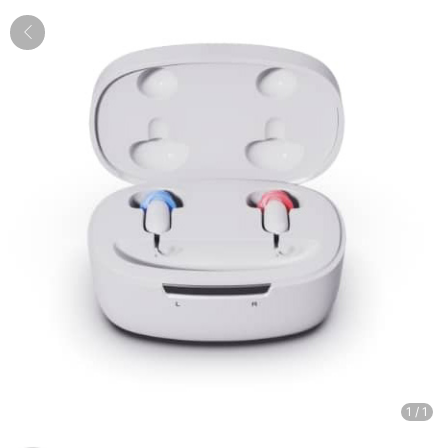
1
/
1