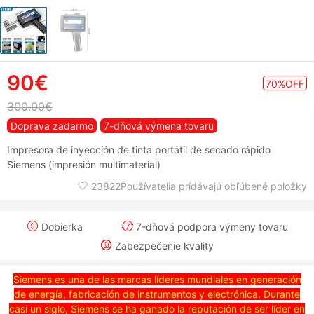
90€
70%OFF
300.00€
Doprava zadarmo
7-dňová výmena tovaru
Impresora de inyección de tinta portátil de secado rápido
Siemens (impresión multimaterial)
23822Používatelia pridávajú obľúbené položky
Dobierka
7-dňová podpora výmeny tovaru
Zabezpečenie kvality
Siemens es una de las marcas líderes mundiales en generación
de energía, fabricación de instrumentos y electrónica. Durante
casi un siglo, Siemens se ha ganado la reputación de ser líder en