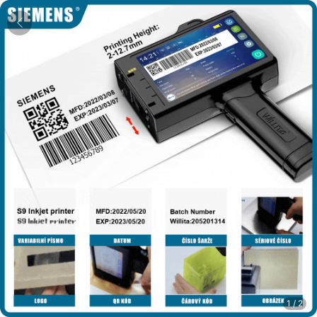
1
/
2