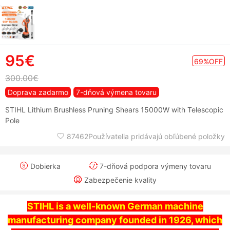
95€
69%OFF
300.00€
Doprava zadarmo
7-dňová výmena tovaru
STIHL Lithium Brushless Pruning Shears 15000W with Telescopic
Pole
87462Používatelia pridávajú obľúbené položky
Dobierka
7-dňová podpora výmeny tovaru
Zabezpečenie kvality
STIHL is a well-known German machine
manufacturing company founded in 1926, which