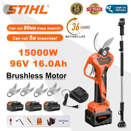
1
/
1