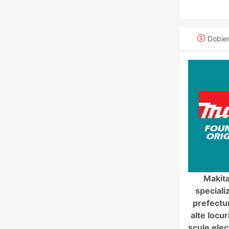
Dobie
Makita
speciali
prefectur
alte locur
scule elec