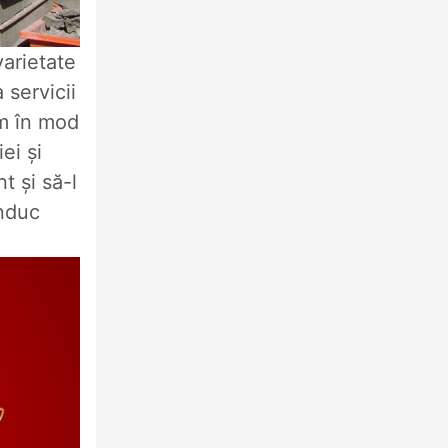
varietate
 servicii
ăm în mod
ei și
 și să-l
onduc