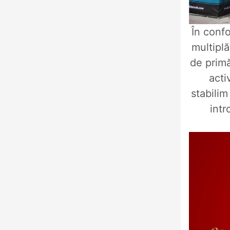
În confo
multiplă
de primă
acti
stabili
intr