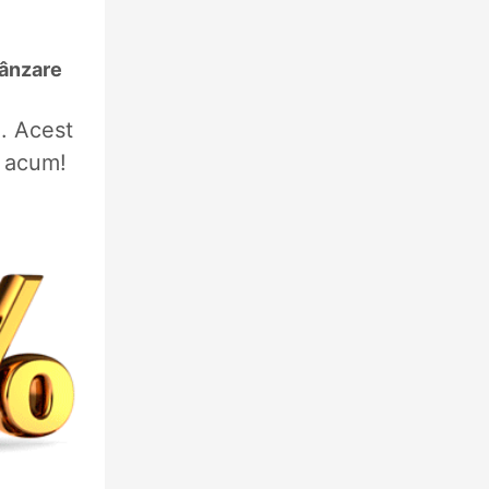
vânzare
%. Acest
l acum!