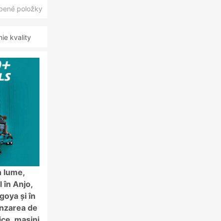
úbené položky
e kvality
n lume,
 în Anjo,
goya și în
vânzarea de
ice, mașini