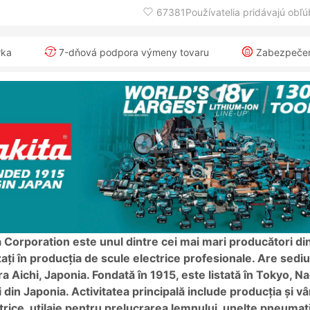
67381Používatelia pridávajú obľ
rka
7-dňová podpora výmeny tovaru
Zabezpečeni
 Corporation este unul dintre cei mai mari producători di
zați în producția de scule electrice profesionale. Are sediul
a Aichi, Japonia. Fondată în 1915, este listată în Tokyo, Na
i din Japonia. Activitatea principală include producția și 
trice, utilaje pentru prelucrarea lemnului, unelte pneumat