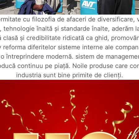
rmitate cu filozofia de afaceri de diversificare, 
, tehnologie înaltă și standarde înalte, aderăm la
 clasă și credibilitate ridicată ca ghid, promov
v reforma diferitelor sisteme interne ale compani
m o întreprindere modernă. sistem de management
oducă continuu pe piață. Noile produse care c
industria sunt bine primite de clienți.