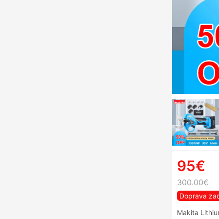
95€
300.00€
Doprava za
Makita Lithi