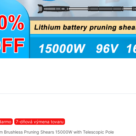
darmo
7-dňová výmena tovaru
um Brushless Pruning Shears 15000W with Telescopic Pole