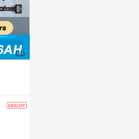
1
/
1
69%OFF