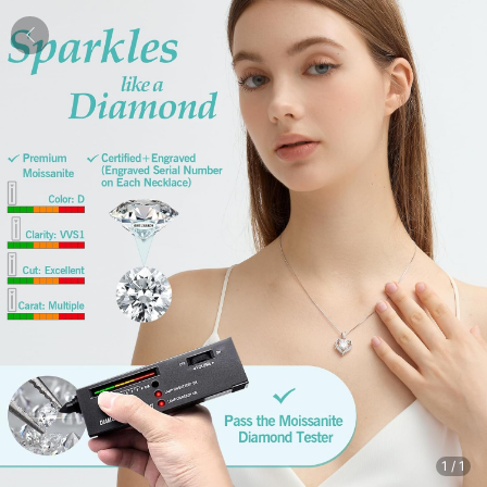
1
/
1