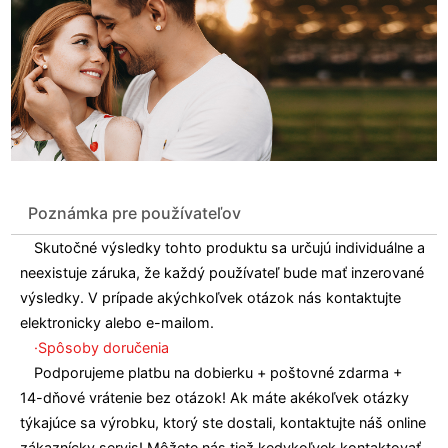
Poznámka pre používateľov
Skutočné výsledky tohto produktu sa určujú individuálne a
neexistuje záruka, že každý používateľ bude mať inzerované
výsledky. V prípade akýchkoľvek otázok nás kontaktujte
elektronicky alebo e-mailom.
·Spôsoby doručenia
Podporujeme platbu na dobierku + poštovné zdarma +
14-dňové vrátenie bez otázok! Ak máte akékoľvek otázky
týkajúce sa výrobku, ktorý ste dostali, kontaktujte náš online
zákaznícky servis! Môžete nás tiež kedykoľvek kontaktovať